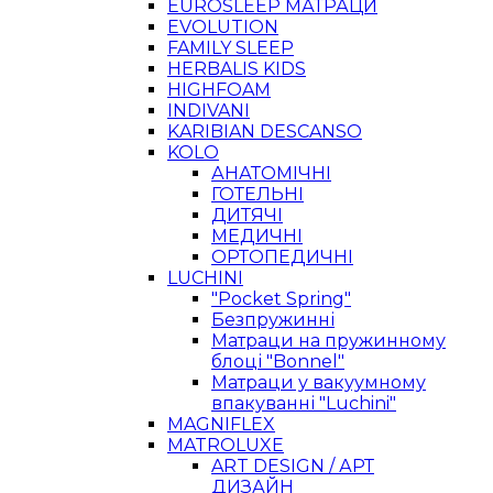
EUROSLEEP МАТРАЦИ
EVOLUTION
FAMILY SLEEP
HERBALIS KIDS
HIGHFOAM
INDIVANI
KARIBIAN DESCANSO
KOLO
АНАТОМІЧНІ
ГОТЕЛЬНІ
ДИТЯЧІ
МЕДИЧНІ
ОРТОПЕДИЧНІ
LUCHINI
"Pocket Spring"
Безпружинні
Матраци на пружинному
блоці "Bonnel"
Матраци у вакуумному
впакуванні "Luchini"
MAGNIFLEX
MATROLUXE
ART DESIGN / АРТ
ДИЗАЙН