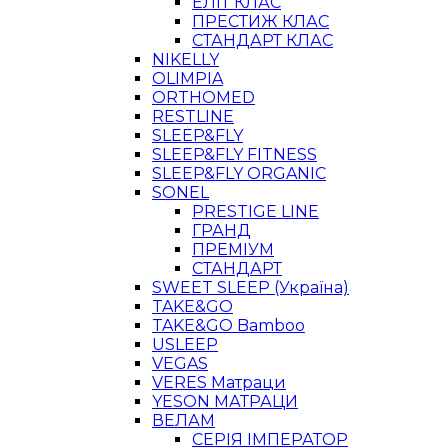
ЕЛІТ КЛАС
ПРЕСТИЖ КЛАС
СТАНДАРТ КЛАС
NIKELLY
OLIMPIA
ORTHOMED
RESTLINE
SLEEP&FLY
SLEEP&FLY FITNESS
SLEEP&FLY ORGANIC
SONEL
PRESTIGE LINE
ГРАНД
ПРЕМІУМ
СТАНДАРТ
SWEET SLEEP (Україна)
TAKE&GO
TAKE&GO Bamboo
USLEEP
VEGAS
VERES Матраци
YESON МАТРАЦИ
ВЕЛАМ
СЕРІЯ ІМПЕРАТОР