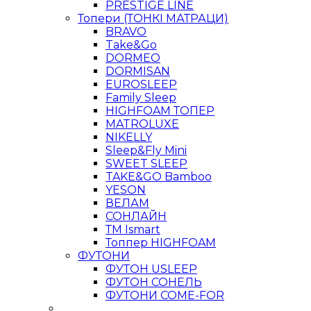
PRESTIGE LINE
Топери (ТОНКІ МАТРАЦИ)
BRAVO
Take&Go
DORMEO
DORMISAN
EUROSLEEP
Family Sleep
HIGHFOAM ТОПЕР
MATROLUXE
NIKELLY
Sleep&Fly Mini
SWEET SLEEP
TAKE&GO Bamboo
YESON
ВЕЛАМ
СОНЛАЙН
ТМ Ismart
Топпер HIGHFOAM
ФУТОНИ
ФУТОН USLEEP
ФУТОН СОНЕЛЬ
ФУТОНИ COME-FOR