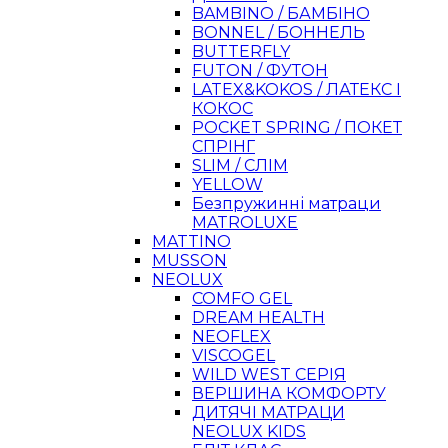
BAMBINO / БАМБІНО
BONNEL / БОННЕЛЬ
BUTTERFLY
FUTON / ФУТОН
LATEX&KOKOS / ЛАТЕКС І
КОКОС
POCKET SPRING / ПОКЕТ
СПРІНГ
SLIM / СЛІМ
YELLOW
Безпружинні матраци
MATROLUXE
MATTINO
MUSSON
NEOLUX
COMFO GEL
DREAM HEALTH
NEOFLEX
VISCOGEL
WILD WEST СЕРІЯ
ВЕРШИНА КОМФОРТУ
ДИТЯЧІ МАТРАЦИ
NEOLUX KIDS