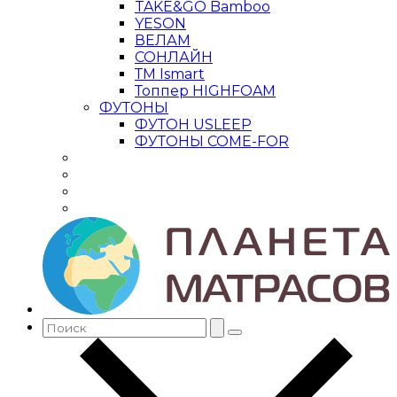
TAKE&GO Bamboo
YESON
ВЕЛАМ
СОНЛАЙН
ТМ Ismart
Топпер HIGHFOAM
ФУТОНЫ
ФУТОН USLEEP
ФУТОНЫ COME-FOR