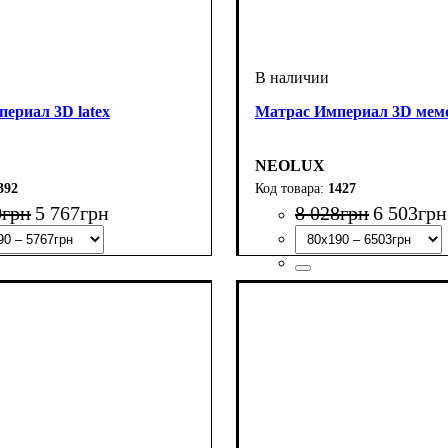
ериал 3D latex
Матрас Империал 3D мемо
NEOLUX
392
1427
0
грн
5 767
грн
8 028
грн
6 503
грн