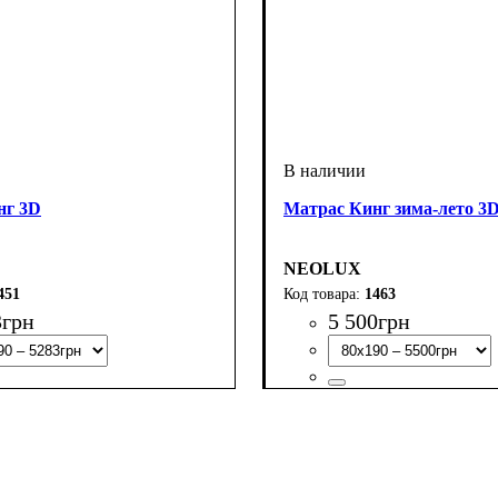
нг 3D
Матрас Кинг зима-лето 3
NEOLUX
451
1463
3
грн
5 500
грн