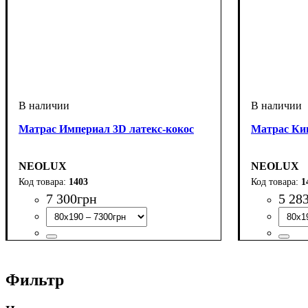
Матрас Империал 3D латекс-кокос
Матрас Ки
NEOLUX
NEOLUX
1403
1
7 300
грн
5 28
Фильтр