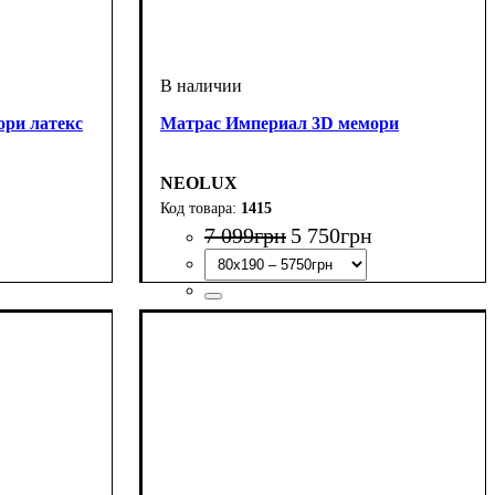
ри латекс
Матрас Империал 3D мемори
NEOLUX
1415
7 099
грн
5 750
грн