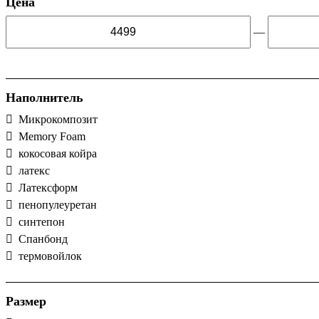
Цена
—
Наполнитель
Микрокомпозит
Memory Foam
кокосовая койра
латекс
Латексформ
пенопулеуретан
синтепон
Спанбонд
термовойлок
Размер