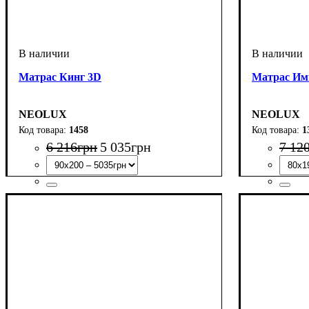
Матрас Кинг 3D
Матрас Имп
NEOLUX
NEOLUX
1458
1
6 216
грн
5 035
грн
7 12