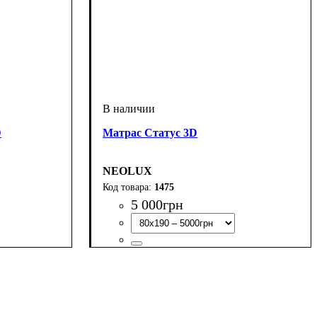
D
Матрас Статус 3D
NEOLUX
1475
5 000
грн