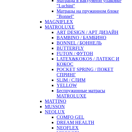
Матрацы в вакуумной упаковке
"Luchini"
Матрацы на пружинном блоке
"Bonnel"
MAGNIFLEX
MATROLUXE
ART DESIGN / АРТ ДИЗАЙН
BAMBINO / БАМБИНО
BONNEL / БОННЕЛЬ
BUTTERFLY
FUTON / ФУТОН
LATEX&KOKOS / ЛАТЕКС И
КОКОС
POCKET SPRING / ПОКЕТ
СПРИНГ
SLIM / СЛИМ
YELLOW
Беспружинные матрасы
MATROLUXE
MATTINO
MUSSON
NEOLUX
COMFO GEL
DREAM HEALTH
NEOFLEX