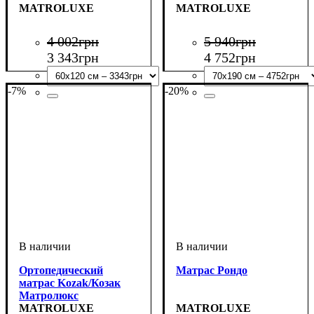
MATROLUXE
MATROLUXE
4 002
грн
5 940
грн
3 343
грн
4 752
грн
-7%
-20%
Ортопедический
Матрас Рондо
матрас Kozak/Козак
Матролюкс
MATROLUXE
MATROLUXE