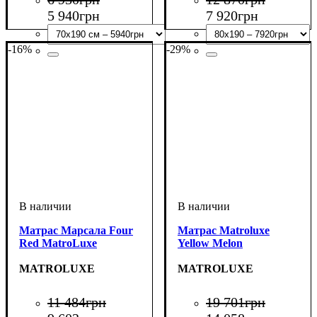
5 940
грн
7 920
грн
-16%
-29%
Матрас Марсала Four
Матрас Matroluxe
Red MatroLuxe
Yellow Melon
MATROLUXE
MATROLUXE
11 484
грн
19 701
грн