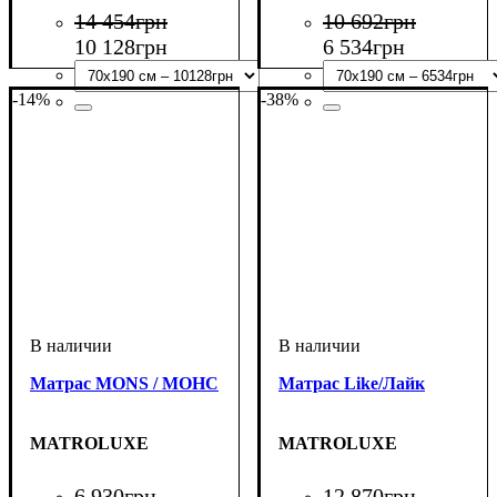
14 454
грн
10 692
грн
10 128
грн
6 534
грн
-14%
-38%
Матрас MONS / МОНС
Матрас Like/Лайк
MATROLUXE
MATROLUXE
6 930
грн
12 870
грн