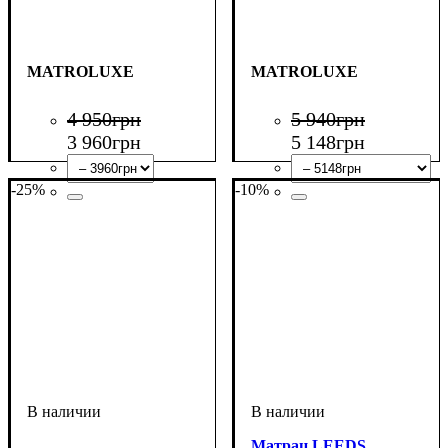
MATROLUXE
MATROLUXE
4 950
грн
5 940
грн
3 960
грн
5 148
грн
-25%
-10%
Матрац LEEDS