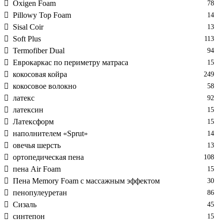
Oxigen Foam
78
Pillowy Top Foam
14
Sisal Coir
13
Soft Plus
113
Termofiber Dual
94
Еврокаркас по периметру матраса
15
кокосовая койра
249
кокосовое волокно
58
латекс
92
латексин
15
Латексформ
15
наполнителем «Sprut»
14
овечья шерсть
13
ортопедическая пена
108
пена Air Foam
15
Пена Memory Foam с массажным эффектом
30
пенопулеуретан
86
Сизаль
45
синтепон
15