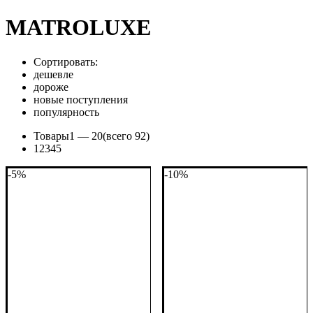
MATROLUXE
Сортировать:
дешевле
дороже
новые поступления
популярность
Товары
1 —
20
(всего 92)
1
2
3
4
5
-5%
-10%