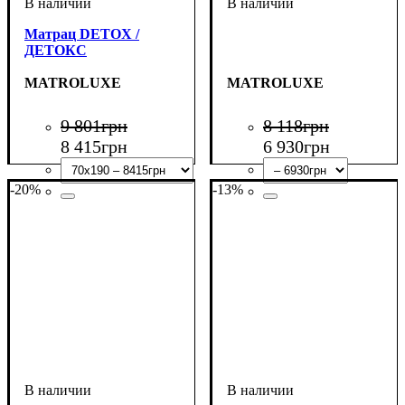
Матрац DETOX /
ДЕТОКС
MATROLUXE
MATROLUXE
9 801
грн
8 118
грн
8 415
грн
6 930
грн
-20%
-13%