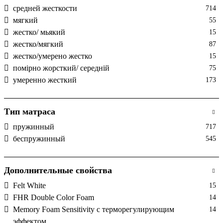
средней жесткости
714
мягкий
55
жестко/ мьякий
15
жестко/мягкий
87
жестко/умерено жестко
15
помірно жорсткий/ середній
75
умеренно жесткий
173
Тип матраса
пружинный
717
беспружинный
545
Дополнительные свойства
Felt White
15
FHR Double Color Foam
14
Memory Foam Sensitivity с терморегулирующим
14
эффектом