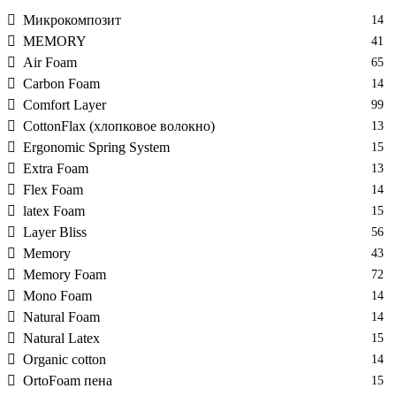
Микрокомпозит
14
MEMORY
41
Air Foam
65
Carbon Foam
14
Comfort Layer
99
CottonFlax (хлопковое волокно)
13
Ergonomic Spring System
15
Extra Foam
13
Flex Foam
14
latex Foam
15
Layer Bliss
56
Memory
43
Memory Foam
72
Mono Foam
14
Natural Foam
14
Natural Latex
15
Organic cotton
14
OrtoFoam пена
15