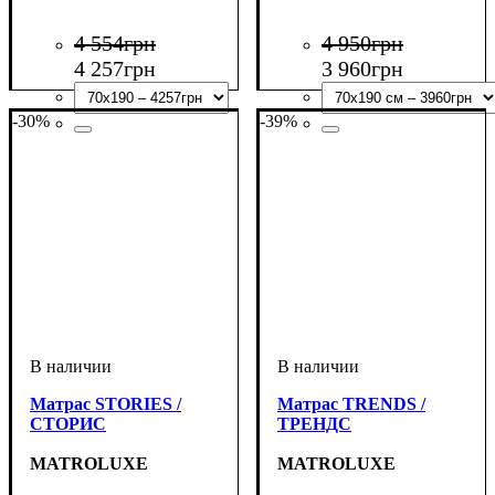
4 554
грн
4 950
грн
4 257
грн
3 960
грн
-30%
-39%
Матрас STORIES /
Матрас TRENDS /
СТОРИС
ТРЕНДС
MATROLUXE
MATROLUXE