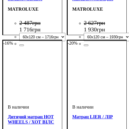
MATROLUXE
MATROLUXE
2 487
грн
2 627
грн
1 716
грн
1 930
грн
-16%
-20%
Дитячий матрац HOT
Матрац LIER / ЛІР
WHEELS / ХОТ ВІЛС