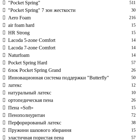
"Pocket Spring"
511
"Pocket Spring" 7 зон жесткости
30
Aero Foam
216
air foam hard
15
HR Strong
15
Lacoda 5-zone Comfort
14
Lacoda 7-zone Comfort
14
Naturfoam
14
Pocket Spring Hard
57
блок Pocket Spring Grand
26
Инновационная система поддержки "Butterfly"
50
латекс
12
натуральный латекс
10
ортопедическая пена
26
Пена «Soft»
15
Пенополиуритан
72
Перфорированый латекс
38
Пружини шахового збирання
15
эластичная пористая пена
57