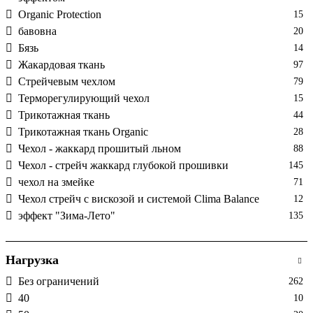
Organic Protection
15
бавовна
20
Бязь
14
Жакардовая ткань
97
Стрейчевым чехлом
79
Терморегулирующий чехол
15
Трикотажная ткань
44
Трикотажная ткань Organic
28
Чехол - жаккард прошитый льном
88
Чехол - стрейч жаккард глубокой прошивки
145
чехол на змейке
71
Чехол стрейч с вискозой и системой Clima Balance
12
эффект "Зима-Лето"
135
Нагрузка
Без ограничений
262
40
10