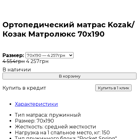
Ортопедический матрас Kozak/
Козак Матролюкс 70х190
Размер:
4 554
грн
4 257
грн
В корзину
Купить в кредит
Купить в 1 клик
Характеристики
Тип матраса:
пружинный
Размер:
70х190
Жесткость:
средней жесткости
Нагрузка на 1 спальное место, кг:
150
Тип пружинного блока:
"Pocket Spring"