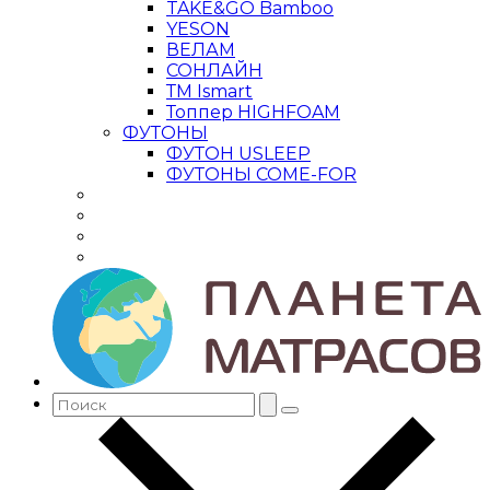
TAKE&GO Bamboo
YESON
ВЕЛАМ
СОНЛАЙН
ТМ Ismart
Топпер HIGHFOAM
ФУТОНЫ
ФУТОН USLEEP
ФУТОНЫ COME-FOR