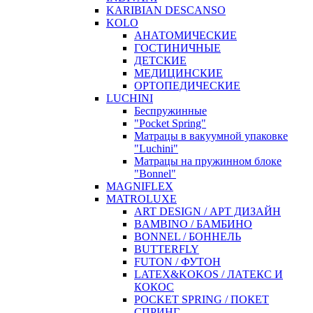
KARIBIAN DESCANSO
KOLO
АНАТОМИЧЕСКИЕ
ГОСТИНИЧНЫЕ
ДЕТСКИЕ
МЕДИЦИНСКИЕ
ОРТОПЕДИЧЕСКИЕ
LUCHINI
Беспружинные
"Pocket Spring"
Матрацы в вакуумной упаковке
"Luchini"
Матрацы на пружинном блоке
"Bonnel"
MAGNIFLEX
MATROLUXE
ART DESIGN / АРТ ДИЗАЙН
BAMBINO / БАМБИНО
BONNEL / БОННЕЛЬ
BUTTERFLY
FUTON / ФУТОН
LATEX&KOKOS / ЛАТЕКС И
КОКОС
POCKET SPRING / ПОКЕТ
СПРИНГ