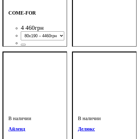
COME-FOR
4 460
грн
Айленд
Делюкс