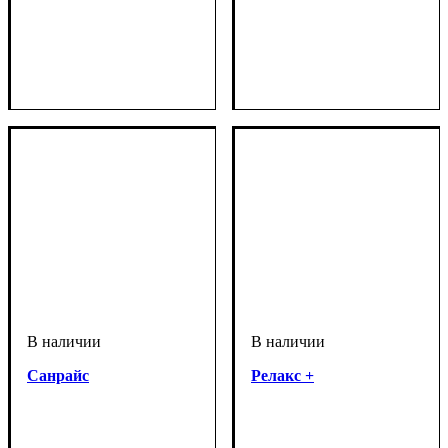
Санрайс
Релакс +