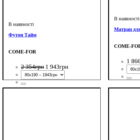
Матрац дл
Футон Тайм
COME-FO
COME-FOR
1 86
2 354
грн
1 943
грн