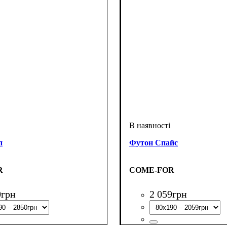
п
Футон Спайс
R
COME-FOR
0
грн
2 059
грн