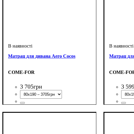
Матрац для дивана Aero Cocos
Матрац дл
COME-FOR
COME-FO
3 705
грн
3 59