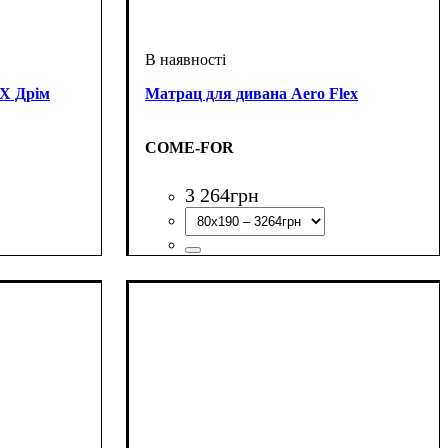
X Дрім
Матрац для дивана Aero Flex
COME-FOR
3 264
грн