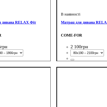
я дивана RELAX Фіт
Матрац для дивана RELA
R
COME-FOR
6
грн
2 100
грн