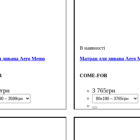
я дивана Aero Memo
Матрац для дивана Aero 
R
COME-FOR
9
грн
3 765
грн