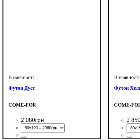
Футон Дует
Футон Хел
COME-FOR
COME-FO
2 080
грн
2 85