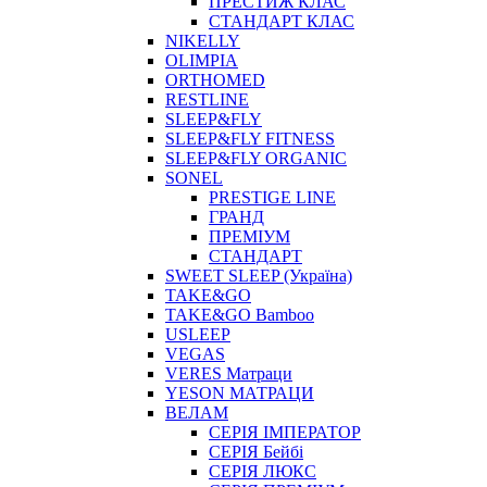
ПРЕСТИЖ КЛАС
СТАНДАРТ КЛАС
NIKELLY
OLIMPIA
ORTHOMED
RESTLINE
SLEEP&FLY
SLEEP&FLY FITNESS
SLEEP&FLY ORGANIC
SONEL
PRESTIGE LINE
ГРАНД
ПРЕМІУМ
СТАНДАРТ
SWEET SLEEP (Україна)
TAKE&GO
TAKE&GO Bamboo
USLEEP
VEGAS
VERES Матраци
YESON МАТРАЦИ
ВЕЛАМ
СЕРІЯ ІМПЕРАТОР
СЕРІЯ Бейбі
СЕРІЯ ЛЮКС