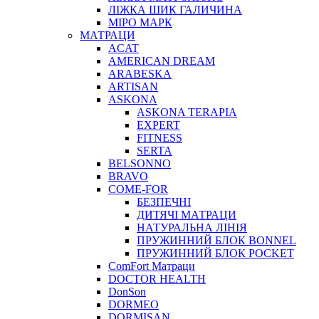
ЛІЖКА ШИК ГАЛИЧИНА
МІРО МАРК
МАТРАЦИ
ACAT
AMERICAN DREAM
ARABESKA
ARTISAN
ASKONA
ASKONA TERAPIA
EXPERT
FITNESS
SERTA
BELSONNO
BRAVO
COME-FOR
БЕЗПЕЧНІ
ДИТЯЧІ МАТРАЦИ
НАТУРАЛЬНА ЛІНІЯ
ПРУЖИННИЙ БЛОК BONNEL
ПРУЖИННИЙ БЛОК POCKET
ComFort Матраци
DOCTOR HEALTH
DonSon
DORMEO
DORMISAN