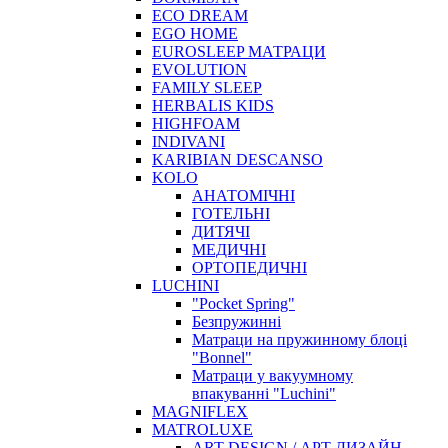
ECO DREAM
EGO HOME
EUROSLEEP МАТРАЦИ
EVOLUTION
FAMILY SLEEP
HERBALIS KIDS
HIGHFOAM
INDIVANI
KARIBIAN DESCANSO
KOLO
АНАТОМІЧНІ
ГОТЕЛЬНІ
ДИТЯЧІ
МЕДИЧНІ
ОРТОПЕДИЧНІ
LUCHINI
"Pocket Spring"
Безпружинні
Матраци на пружинному блоці
"Bonnel"
Матраци у вакуумному
впакуванні "Luchini"
MAGNIFLEX
MATROLUXE
ART DESIGN / АРТ ДИЗАЙН