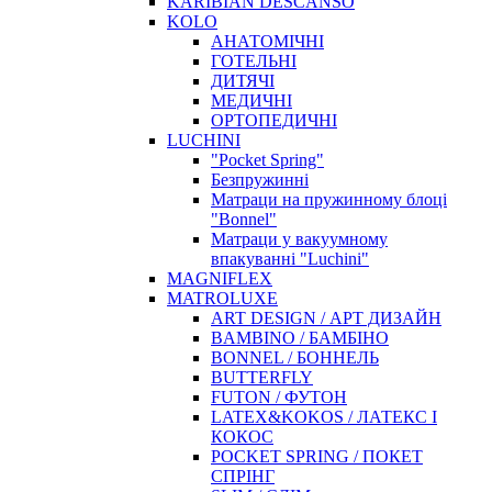
KARIBIAN DESCANSO
KOLO
АНАТОМІЧНІ
ГОТЕЛЬНІ
ДИТЯЧІ
МЕДИЧНІ
ОРТОПЕДИЧНІ
LUCHINI
"Pocket Spring"
Безпружинні
Матраци на пружинному блоці
"Bonnel"
Матраци у вакуумному
впакуванні "Luchini"
MAGNIFLEX
MATROLUXE
ART DESIGN / АРТ ДИЗАЙН
BAMBINO / БАМБІНО
BONNEL / БОННЕЛЬ
BUTTERFLY
FUTON / ФУТОН
LATEX&KOKOS / ЛАТЕКС І
КОКОС
POCKET SPRING / ПОКЕТ
СПРІНГ