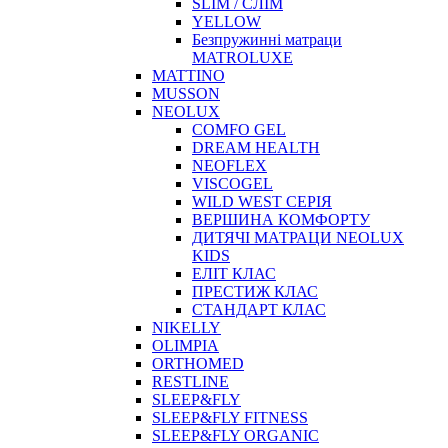
SLIM / СЛІМ
YELLOW
Безпружинні матраци
MATROLUXE
MATTINO
MUSSON
NEOLUX
COMFO GEL
DREAM HEALTH
NEOFLEX
VISCOGEL
WILD WEST СЕРІЯ
ВЕРШИНА КОМФОРТУ
ДИТЯЧІ МАТРАЦИ NEOLUX
KIDS
ЕЛІТ КЛАС
ПРЕСТИЖ КЛАС
СТАНДАРТ КЛАС
NIKELLY
OLIMPIA
ORTHOMED
RESTLINE
SLEEP&FLY
SLEEP&FLY FITNESS
SLEEP&FLY ORGANIC