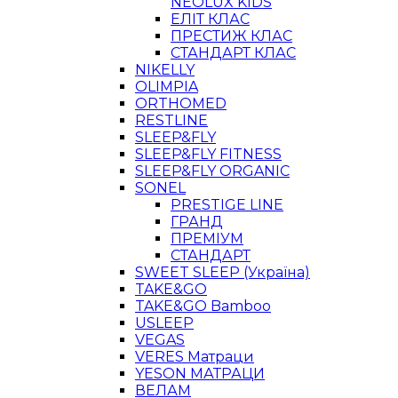
NEOLUX KIDS
ЕЛІТ КЛАС
ПРЕСТИЖ КЛАС
СТАНДАРТ КЛАС
NIKELLY
OLIMPIA
ORTHOMED
RESTLINE
SLEEP&FLY
SLEEP&FLY FITNESS
SLEEP&FLY ORGANIC
SONEL
PRESTIGE LINE
ГРАНД
ПРЕМІУМ
СТАНДАРТ
SWEET SLEEP (Україна)
TAKE&GO
TAKE&GO Bamboo
USLEEP
VEGAS
VERES Матраци
YESON МАТРАЦИ
ВЕЛАМ