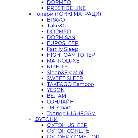
DORMEO
PRESTIGE LINE
Топери (ТОНКІ МАТРАЦИ)
BRAVO
Take&Go
DORMEO
DORMISAN
EUROSLEEP
Family Sleep
HIGHFOAM ТОПЕР
MATROLUXE
NIKELLY
Sleep&Fly Mini
SWEET SLEEP
TAKE&GO Bamboo
YESON
ВЕЛАМ
СОНЛАЙН
ТМ Ismart
Топпер HIGHFOAM
ФУТОНИ
ФУТОН USLEEP
ФУТОН СОНЕЛЬ
ФУТОНИ COME-FOR