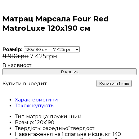
Матрац Марсала Four Red
MatroLuxe 120x190 см
Розмір:
8 910
грн
7 425
грн
В кошик
Купити в кредит
Купити в 1 клік
Характеристики
Також купують
Тип матраца:
пружинний
Розмір:
120х190
Твердість:
середньої твердості
Навантаження на 1 спальне місце, кг:
140