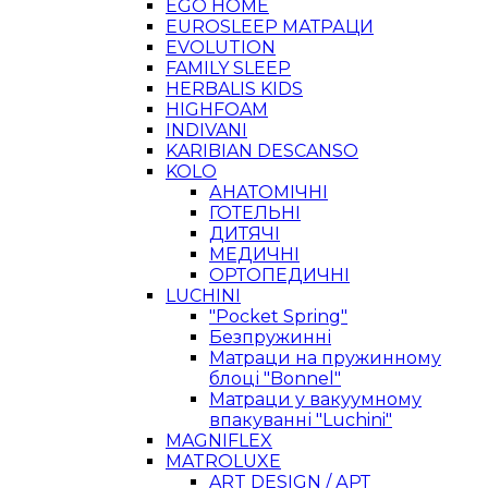
EGO HOME
EUROSLEEP МАТРАЦИ
EVOLUTION
FAMILY SLEEP
HERBALIS KIDS
HIGHFOAM
INDIVANI
KARIBIAN DESCANSO
KOLO
АНАТОМІЧНІ
ГОТЕЛЬНІ
ДИТЯЧІ
МЕДИЧНІ
ОРТОПЕДИЧНІ
LUCHINI
"Pocket Spring"
Безпружинні
Матраци на пружинному
блоці "Bonnel"
Матраци у вакуумному
впакуванні "Luchini"
MAGNIFLEX
MATROLUXE
ART DESIGN / АРТ