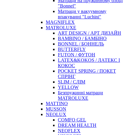
Матраци на пружинному блоці
"Bonnel"
Матраци у вакуумному
впакуванні "Luchini"
MAGNIFLEX
MATROLUXE
ART DESIGN / АРТ ДИЗАЙН
BAMBINO / БАМБІНО
BONNEL / БОННЕЛЬ
BUTTERFLY
FUTON / ФУТОН
LATEX&KOKOS / ЛАТЕКС І
КОКОС
POCKET SPRING / ПОКЕТ
СПРІНГ
SLIM / СЛІМ
YELLOW
Безпружинні матраци
MATROLUXE
MATTINO
MUSSON
NEOLUX
COMFO GEL
DREAM HEALTH
NEOFLEX