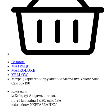
Головна
МАТРАЦИ
MATROLUXE
YELLOW
Матрац каркасний пружинний MatroLuxe Yellow Sun/
Сан 80x190
Контакти
м.Київ, Ⓜ️ Академмістечко,
пр-т Палладіна 18/30, офіс 13А
вхід з боку УКРГАЗБАНКУ