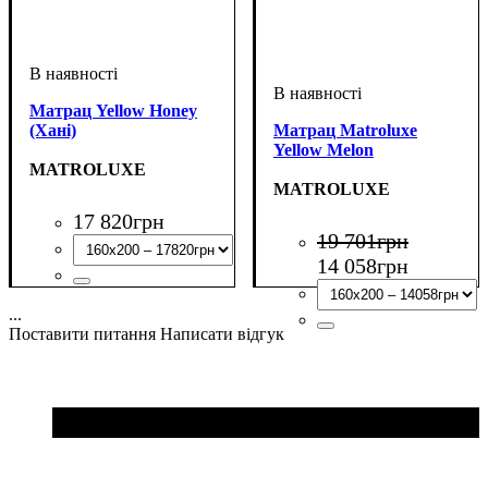
Матрац Yellow Honey
(Хані)
Матрац Matroluxe
Yellow Melon
MATROLUXE
MATROLUXE
17 820
грн
19 701
грн
14 058
грн
...
Поставити питання
Написати відгук