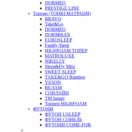
DORMEO
PRESTIGE LINE
Топери (ТОНКІ МАТРАЦИ)
BRAVO
Take&Go
DORMEO
DORMISAN
EUROSLEEP
Family Sleep
HIGHFOAM ТОПЕР
MATROLUXE
NIKELLY
Sleep&Fly Mini
SWEET SLEEP
TAKE&GO Bamboo
YESON
ВЕЛАМ
СОНЛАЙН
ТМ Ismart
Топпер HIGHFOAM
ФУТОНИ
ФУТОН USLEEP
ФУТОН СОНЕЛЬ
ФУТОНИ COME-FOR