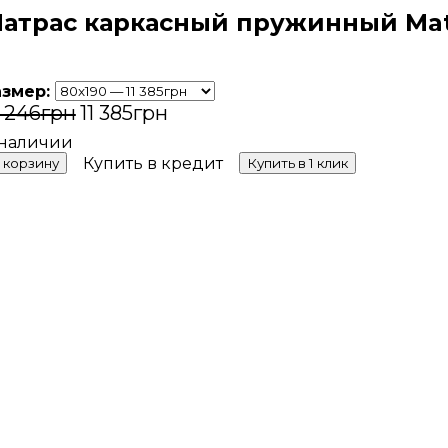
атрас каркасный пружинный Matr
азмер:
5 246
грн
11 385
грн
Купить в кредит
 корзину
Купить в 1 клик