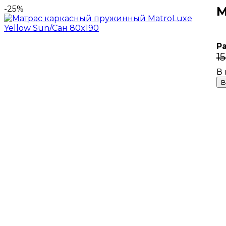
-25%
М
Р
1
В