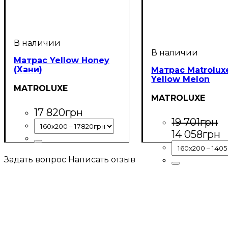
Матрас Yellow Honey
(Хани)
Матрас Matrolux
Yellow Melon
MATROLUXE
MATROLUXE
17 820
грн
19 701
грн
14 058
грн
Задать вопрос
Написать отзыв