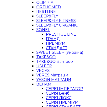
OLIMPIA
ORTHOMED
RESTLINE
SLEEP&FLY
SLEEP&FLY FITNESS
SLEEP&FLY ORGANIC
SONEL
PRESTIGE LINE
ГРАНД
ПРЕМІУМ
СТАНДАРТ
SWEET SLEEP (Україна)
TAKE&GO
TAKE&GO Bamboo
USLEEP
VEGAS
VERES Матраци
YESON МАТРАЦИ
ВЕЛАМ
СЕРІЯ ІМПЕРАТОР
СЕРІЯ Бейбі
СЕРІЯ ЛЮКС
СЕРІЯ ПРЕМІУМ
СЕРІЯ СТАНДАРТ