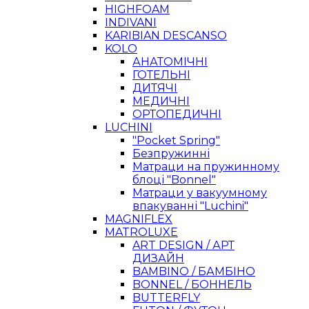
HIGHFOAM
INDIVANI
KARIBIAN DESCANSO
KOLO
АНАТОМІЧНІ
ГОТЕЛЬНІ
ДИТЯЧІ
МЕДИЧНІ
ОРТОПЕДИЧНІ
LUCHINI
"Pocket Spring"
Безпружинні
Матраци на пружинному
блоці "Bonnel"
Матраци у вакуумному
впакуванні "Luchini"
MAGNIFLEX
MATROLUXE
ART DESIGN / АРТ
ДИЗАЙН
BAMBINO / БАМБІНО
BONNEL / БОННЕЛЬ
BUTTERFLY