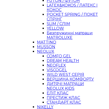
FUTON / ФУТОН
LATEX&KOKOS / ЛАТЕКС І
КОКОС
POCKET SPRING / ПОКЕТ
СПРІНГ
SLIM / СЛІМ
YELLOW
Безпружинні матраци
MATROLUXE
MATTINO
MUSSON
NEOLUX
COMFO GEL
DREAM HEALTH
NEOFLEX
VISCOGEL
WILD WEST СЕРІЯ
ВЕРШИНА КОМФОРТУ
ДИТЯЧІ МАТРАЦИ
NEOLUX KIDS
ЕЛІТ КЛАС
ПРЕСТИЖ КЛАС
СТАНДАРТ КЛАС
NIKELLY