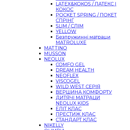
LATEX&KOKOS / ЛАТЕКС І
КОКОС
POCKET SPRING / ПОКЕТ
СПРІНГ
SLIM / СЛІМ
YELLOW
Безпружинні матраци
MATROLUXE
MATTINO
MUSSON
NEOLUX
COMFO GEL
DREAM HEALTH
NEOFLEX
VISCOGEL
WILD WEST СЕРІЯ
ВЕРШИНА КОМФОРТУ
ДИТЯЧІ МАТРАЦИ
NEOLUX KIDS
ЕЛІТ КЛАС
ПРЕСТИЖ КЛАС
СТАНДАРТ КЛАС
NIKELLY