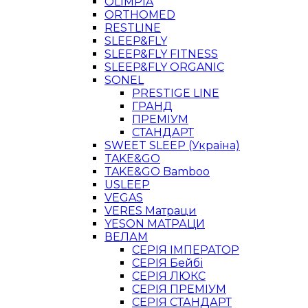
OLIMPIA
ORTHOMED
RESTLINE
SLEEP&FLY
SLEEP&FLY FITNESS
SLEEP&FLY ORGANIC
SONEL
PRESTIGE LINE
ГРАНД
ПРЕМІУМ
СТАНДАРТ
SWEET SLEEP (Україна)
TAKE&GO
TAKE&GO Bamboo
USLEEP
VEGAS
VERES Матраци
YESON МАТРАЦИ
ВЕЛАМ
СЕРІЯ ІМПЕРАТОР
СЕРІЯ Бейбі
СЕРІЯ ЛЮКС
СЕРІЯ ПРЕМІУМ
СЕРІЯ СТАНДАРТ