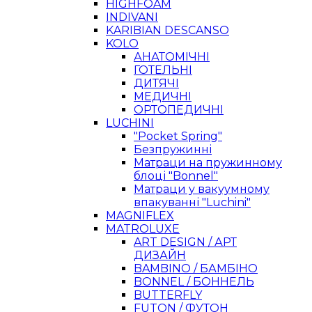
HIGHFOAM
INDIVANI
KARIBIAN DESCANSO
KOLO
АНАТОМІЧНІ
ГОТЕЛЬНІ
ДИТЯЧІ
МЕДИЧНІ
ОРТОПЕДИЧНІ
LUCHINI
"Pocket Spring"
Безпружинні
Матраци на пружинному
блоці "Bonnel"
Матраци у вакуумному
впакуванні "Luchini"
MAGNIFLEX
MATROLUXE
ART DESIGN / АРТ
ДИЗАЙН
BAMBINO / БАМБІНО
BONNEL / БОННЕЛЬ
BUTTERFLY
FUTON / ФУТОН