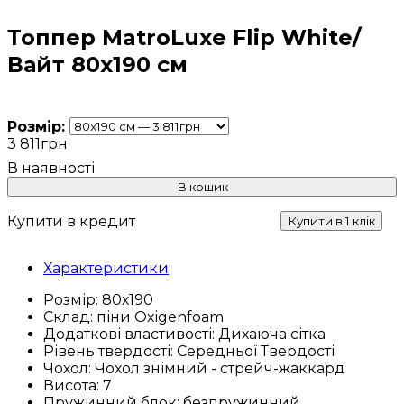
Топпер MatroLuxe Flip White/
Вайт 80x190 см
Розмір:
3 811
грн
В кошик
Купити в кредит
Купити в 1 клік
Характеристики
Розмір:
80х190
Склад:
піни Oxigenfoam
Додаткові властивості:
Дихаюча сітка
Рівень твердості:
Середньої Твердості
Чохол:
Чохол знімний - стрейч-жаккард
Висота:
7
Пружинний блок:
безпружинний