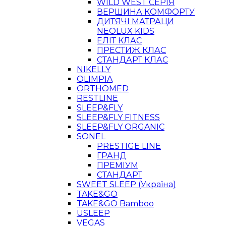
WILD WEST СЕРІЯ
ВЕРШИНА КОМФОРТУ
ДИТЯЧІ МАТРАЦИ
NEOLUX KIDS
ЕЛІТ КЛАС
ПРЕСТИЖ КЛАС
СТАНДАРТ КЛАС
NIKELLY
OLIMPIA
ORTHOMED
RESTLINE
SLEEP&FLY
SLEEP&FLY FITNESS
SLEEP&FLY ORGANIC
SONEL
PRESTIGE LINE
ГРАНД
ПРЕМІУМ
СТАНДАРТ
SWEET SLEEP (Україна)
TAKE&GO
TAKE&GO Bamboo
USLEEP
VEGAS