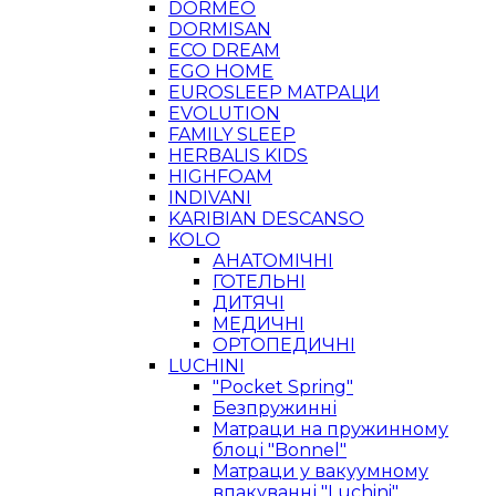
DORMEO
DORMISAN
ECO DREAM
EGO HOME
EUROSLEEP МАТРАЦИ
EVOLUTION
FAMILY SLEEP
HERBALIS KIDS
HIGHFOAM
INDIVANI
KARIBIAN DESCANSO
KOLO
АНАТОМІЧНІ
ГОТЕЛЬНІ
ДИТЯЧІ
МЕДИЧНІ
ОРТОПЕДИЧНІ
LUCHINI
"Pocket Spring"
Безпружинні
Матраци на пружинному
блоці "Bonnel"
Матраци у вакуумному
впакуванні "Luchini"