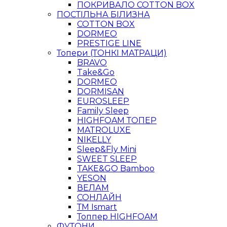
ПОКРИВАЛО COTTON BOX
ПОСТІЛЬНА БІЛИЗНА
COTTON BOX
DORMEO
PRESTIGE LINE
Топери (ТОНКІ МАТРАЦИ)
BRAVO
Take&Go
DORMEO
DORMISAN
EUROSLEEP
Family Sleep
HIGHFOAM ТОПЕР
MATROLUXE
NIKELLY
Sleep&Fly Mini
SWEET SLEEP
TAKE&GO Bamboo
YESON
ВЕЛАМ
СОНЛАЙН
ТМ Ismart
Топпер HIGHFOAM
ФУТОНИ