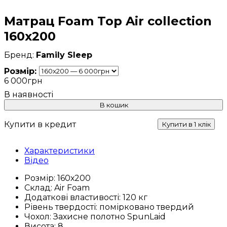
Матрац Foam Top Air collection
160х200
Family Sleep
Розмір:
6 000
грн
В кошик
Купити в кредит
Купити в 1 клік
Характеристики
Відео
Розмір:
160х200
Склад:
Air Foam
Додаткові властивості:
120 кг
Рівень твердості:
помірковано твердий
Чохол:
Захисне полотно SpunLaid
Висота:
8