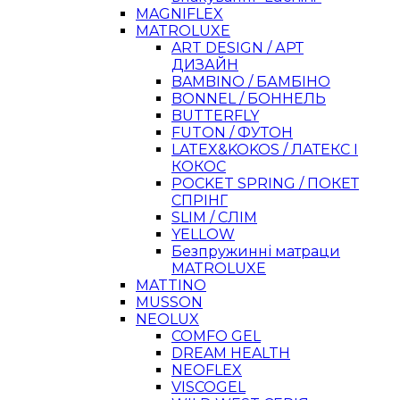
MAGNIFLEX
MATROLUXE
ART DESIGN / АРТ
ДИЗАЙН
BAMBINO / БАМБІНО
BONNEL / БОННЕЛЬ
BUTTERFLY
FUTON / ФУТОН
LATEX&KOKOS / ЛАТЕКС І
КОКОС
POCKET SPRING / ПОКЕТ
СПРІНГ
SLIM / СЛІМ
YELLOW
Безпружинні матраци
MATROLUXE
MATTINO
MUSSON
NEOLUX
COMFO GEL
DREAM HEALTH
NEOFLEX
VISCOGEL