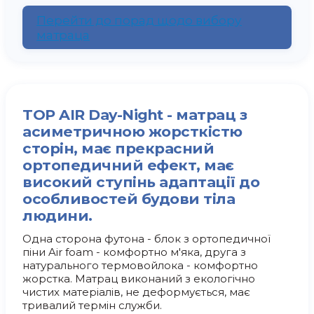
Перейти до порад щодо вибору
матраца
TOP AIR Day-Night - матрац з
асиметричною жорсткістю
сторін, має прекрасний
ортопедичний ефект, має
високий ступінь адаптації до
особливостей будови тіла
людини.
Одна сторона футона - блок з ортопедичної
піни Air foam - комфортно м'яка, друга з
натурального термовойлока - комфортно
жорстка. Матрац виконаний з екологічно
чистих матеріалів, не деформується, має
тривалий термін служби.