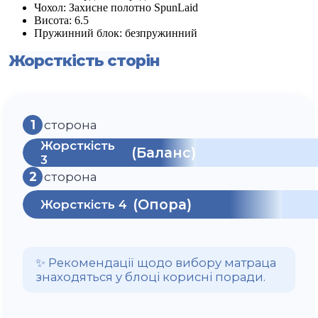
Чохол:
Захисне полотно SpunLaid
Висота:
6.5
Пружинний блок:
безпружинний
Жорсткість сторін
1
сторона
Жорсткість
(Баланс)
3
2
сторона
(Опора)
Жорсткість 4
✨ Рекомендації щодо вибору матраца
знаходяться у блоці корисні поради.