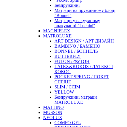
"Pocket Spring"
Безпружинні
Матраци на пружинному блоці
"Bonnel"
Матраци у вакуумному
впакуванні "Luchini"
MAGNIFLEX
MATROLUXE
ART DESIGN / АРТ ДИЗАЙН
BAMBINO / БАМБІНО
BONNEL / БОННЕЛЬ
BUTTERFLY
FUTON / ФУТОН
LATEX&KOKOS / ЛАТЕКС І
КОКОС
POCKET SPRING / ПОКЕТ
СПРІНГ
SLIM / СЛІМ
YELLOW
Безпружинні матраци
MATROLUXE
MATTINO
MUSSON
NEOLUX
COMFO GEL