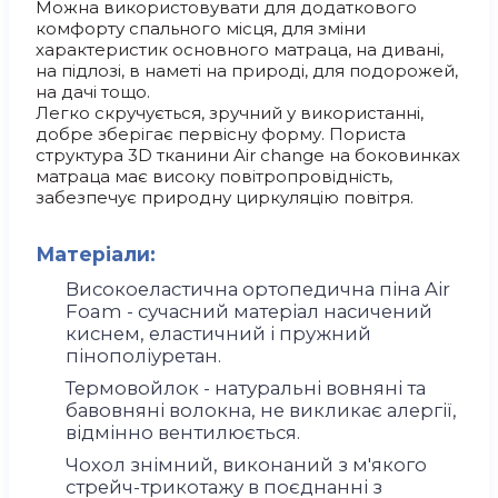
Можна використовувати для додаткового
комфорту спального місця, для зміни
характеристик основного матраца, на дивані,
на підлозі, в наметі на природі, для подорожей,
на дачі тощо.
Легко скручується, зручний у використанні,
добре зберігає первісну форму. Пориста
структура 3D тканини Air change на боковинках
матраца має високу повітропровідність,
забезпечує природну циркуляцію повітря.
Матеріали:
Високоеластична ортопедична піна Air
Foam - сучасний матеріал насичений
киснем, еластичний і пружний
пінополіуретан.
Термовойлок - натуральні вовняні та
бавовняні волокна, не викликає алергії,
відмінно вентилюється.
Чохол знімний, виконаний з м'якого
стрейч-трикотажу в поєднанні з