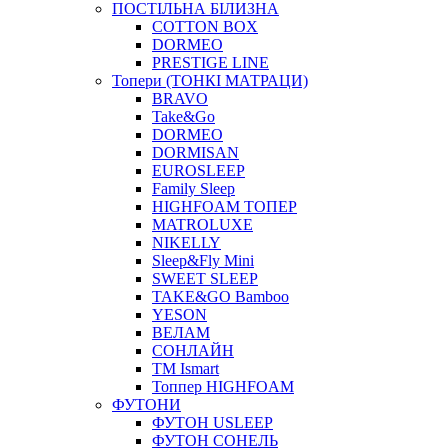
ПОСТІЛЬНА БІЛИЗНА
COTTON BOX
DORMEO
PRESTIGE LINE
Топери (ТОНКІ МАТРАЦИ)
BRAVO
Take&Go
DORMEO
DORMISAN
EUROSLEEP
Family Sleep
HIGHFOAM ТОПЕР
MATROLUXE
NIKELLY
Sleep&Fly Mini
SWEET SLEEP
TAKE&GO Bamboo
YESON
ВЕЛАМ
СОНЛАЙН
ТМ Ismart
Топпер HIGHFOAM
ФУТОНИ
ФУТОН USLEEP
ФУТОН СОНЕЛЬ