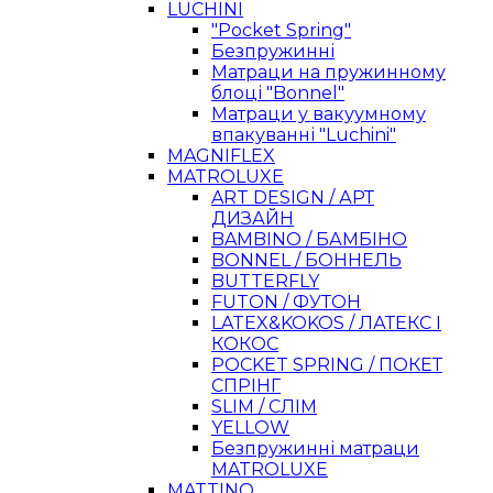
LUCHINI
"Pocket Spring"
Безпружинні
Матраци на пружинному
блоці "Bonnel"
Матраци у вакуумному
впакуванні "Luchini"
MAGNIFLEX
MATROLUXE
ART DESIGN / АРТ
ДИЗАЙН
BAMBINO / БАМБІНО
BONNEL / БОННЕЛЬ
BUTTERFLY
FUTON / ФУТОН
LATEX&KOKOS / ЛАТЕКС І
КОКОС
POCKET SPRING / ПОКЕТ
СПРІНГ
SLIM / СЛІМ
YELLOW
Безпружинні матраци
MATROLUXE
MATTINO