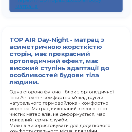
матраца
TOP AIR Day-Night - матрац з
асиметричною жорсткістю
сторін, має прекрасний
ортопедичний ефект, має
високий ступінь адаптації до
особливостей будови тіла
людини.
Одна сторона футона - блок з ортопедичної
піни Air foam - комфортно м'яка, друга з
натурального термовойлока - комфортно
жорстка. Матрац виконаний з екологічно
чистих матеріалів, не деформується, має
тривалий термін служби.
Можна використовувати для додаткового
комфорту спального місця, для зміни