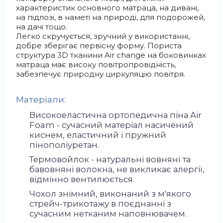
характеристик основного матраца, на дивані,
на підлозі, в наметі на природі, для подорожей,
на дачі тощо.
Легко скручується, зручний у використанні,
добре зберігає первісну форму. Пориста
структура 3D тканини Air change на боковинках
матраца має високу повітропровідність,
забезпечує природну циркуляцію повітря.
Матеріали:
Високоеластична ортопедична піна Air
Foam - сучасний матеріал насичений
киснем, еластичний і пружний
пінополіуретан.
Термовойлок - натуральні вовняні та
бавовняні волокна, не викликає алергії,
відмінно вентилюється.
Чохол знімний, виконаний з м'якого
стрейч-трикотажу в поєднанні з
сучасним нетканим наповнювачем.