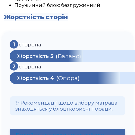
Пружинний блок:
безпружинний
Жорсткість сторін
1
сторона
(Баланс)
Жорсткість 3
2
сторона
(Опора)
Жорсткість 4
✨ Рекомендації щодо вибору матраца
знаходяться у блоці корисні поради.
Перейти до порад щодо вибору