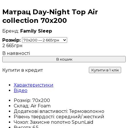
Матрац Day-Night Top Air
collection 70x200
Family Sleep
Розмір:
2 665
грн
В кошик
Купити в кредит
Купити в 1 клік
Характеристики
Відео
Розмір:
70x200
Склад:
Air Foam
Додаткові властивості:
Термоволокно
Рівень твердості:
середний/ жесткий
Чохол:
Захисне полотно SpunLaid
Висота:
6.5