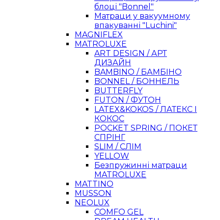
блоці "Bonnel"
Матраци у вакуумному
впакуванні "Luchini"
MAGNIFLEX
MATROLUXE
ART DESIGN / АРТ
ДИЗАЙН
BAMBINO / БАМБІНО
BONNEL / БОННЕЛЬ
BUTTERFLY
FUTON / ФУТОН
LATEX&KOKOS / ЛАТЕКС І
КОКОС
POCKET SPRING / ПОКЕТ
СПРІНГ
SLIM / СЛІМ
YELLOW
Безпружинні матраци
MATROLUXE
MATTINO
MUSSON
NEOLUX
COMFO GEL