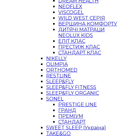
DREAM HEALTH
NEOFLEX
VISCOGEL
WILD WEST СЕРІЯ
ВЕРШИНА КОМФОРТУ
ДИТЯЧІ МАТРАЦИ
NEOLUX KIDS
ЕЛІТ КЛАС
ПРЕСТИЖ КЛАС
СТАНДАРТ КЛАС
NIKELLY
OLIMPIA
ORTHOMED
RESTLINE
SLEEP&FLY
SLEEP&FLY FITNESS
SLEEP&FLY ORGANIC
SONEL
PRESTIGE LINE
ГРАНД
ПРЕМІУМ
СТАНДАРТ
SWEET SLEEP (Україна)
TAKE&GO