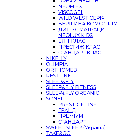
DREAM HEALTH
NEOFLEX
VISCOGEL
WILD WEST СЕРІЯ
ВЕРШИНА КОМФОРТУ
ДИТЯЧІ МАТРАЦИ
NEOLUX KIDS
ЕЛІТ КЛАС
ПРЕСТИЖ КЛАС
СТАНДАРТ КЛАС
NIKELLY
OLIMPIA
ORTHOMED
RESTLINE
SLEEP&FLY
SLEEP&FLY FITNESS
SLEEP&FLY ORGANIC
SONEL
PRESTIGE LINE
ГРАНД
ПРЕМІУМ
СТАНДАРТ
SWEET SLEEP (Україна)
TAKE&GO