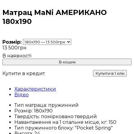
Матрац MaNi АМЕРИКАНО
180х190
Розмір:
13 500
грн
В кошик
Купити в кредит
Купити в 1 клік
Характеристики
Відео
Тип матраца:
пружинний
Розмір:
180х190
Твердість:
помірковано твердий
Навантаження на 1 спальне місце, кг:
150
Тип пружинного блоку:
"Pocket Spring"
Висота:
24