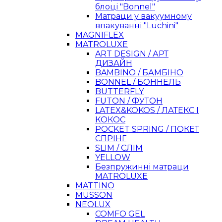
блоці "Bonnel"
Матраци у вакуумному
впакуванні "Luchini"
MAGNIFLEX
MATROLUXE
ART DESIGN / АРТ
ДИЗАЙН
BAMBINO / БАМБІНО
BONNEL / БОННЕЛЬ
BUTTERFLY
FUTON / ФУТОН
LATEX&KOKOS / ЛАТЕКС І
КОКОС
POCKET SPRING / ПОКЕТ
СПРІНГ
SLIM / СЛІМ
YELLOW
Безпружинні матраци
MATROLUXE
MATTINO
MUSSON
NEOLUX
COMFO GEL