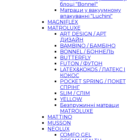
блоці "Bonnel"
Матраци у вакуумному
впакуванні "Luchini"
MAGNIFLEX
MATROLUXE
ART DESIGN / АРТ
ДИЗАЙН
BAMBINO / БАМБІНО
BONNEL / БОННЕЛЬ
BUTTERFLY
FUTON / ФУТОН
LATEX&KOKOS / ЛАТЕКС І
КОКОС
POCKET SPRING / ПОКЕТ
СПРІНГ
SLIM / СЛІМ
YELLOW
Безпружинні матраци
MATROLUXE
MATTINO
MUSSON
NEOLUX
COMFO GEL