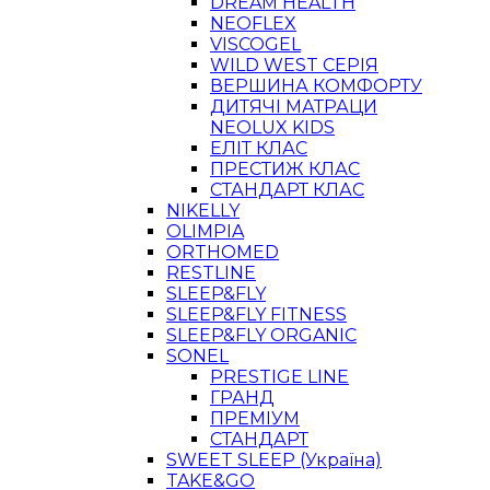
DREAM HEALTH
NEOFLEX
VISCOGEL
WILD WEST СЕРІЯ
ВЕРШИНА КОМФОРТУ
ДИТЯЧІ МАТРАЦИ
NEOLUX KIDS
ЕЛІТ КЛАС
ПРЕСТИЖ КЛАС
СТАНДАРТ КЛАС
NIKELLY
OLIMPIA
ORTHOMED
RESTLINE
SLEEP&FLY
SLEEP&FLY FITNESS
SLEEP&FLY ORGANIC
SONEL
PRESTIGE LINE
ГРАНД
ПРЕМІУМ
СТАНДАРТ
SWEET SLEEP (Україна)
TAKE&GO