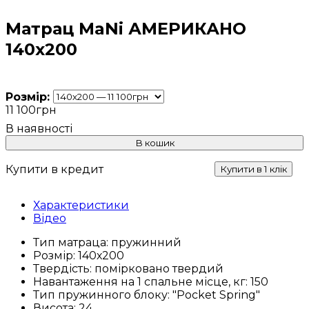
Матрац MaNi АМЕРИКАНО
140х200
Розмір:
11 100
грн
В кошик
Купити в кредит
Купити в 1 клік
Характеристики
Відео
Тип матраца:
пружинний
Розмір:
140х200
Твердість:
помірковано твердий
Навантаження на 1 спальне місце, кг:
150
Тип пружинного блоку:
"Pocket Spring"
Висота:
24