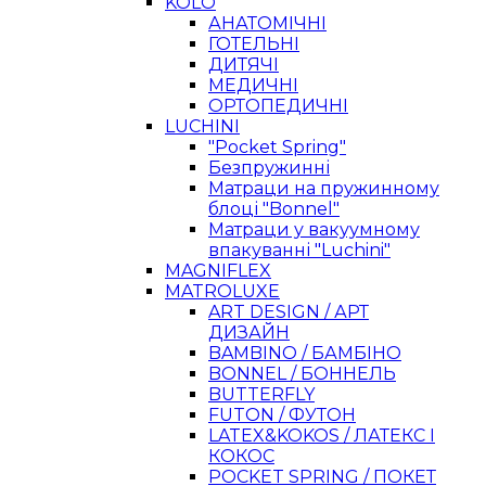
KOLO
АНАТОМІЧНІ
ГОТЕЛЬНІ
ДИТЯЧІ
МЕДИЧНІ
ОРТОПЕДИЧНІ
LUCHINI
"Pocket Spring"
Безпружинні
Матраци на пружинному
блоці "Bonnel"
Матраци у вакуумному
впакуванні "Luchini"
MAGNIFLEX
MATROLUXE
ART DESIGN / АРТ
ДИЗАЙН
BAMBINO / БАМБІНО
BONNEL / БОННЕЛЬ
BUTTERFLY
FUTON / ФУТОН
LATEX&KOKOS / ЛАТЕКС І
КОКОС
POCKET SPRING / ПОКЕТ