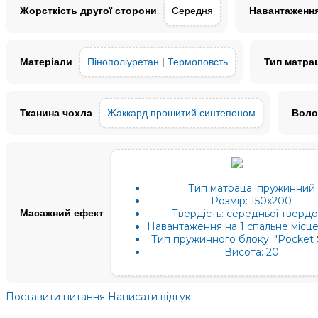
Жорсткість другої сторони
Середня
Навантаження
Матеріали
Пінополіуретан
|
Термоповсть
Тип матра
Тканина чохла
Жаккард прошитий синтепоном
Воло
Тип матраца:
пружинний
Розмір:
150x200
Масажний ефект
Твердість:
середньої твердо
Навантаження на 1 спальне місце,
Тип пружинного блоку:
"Pocket 
Висота:
20
Поставити питання
Написати відгук