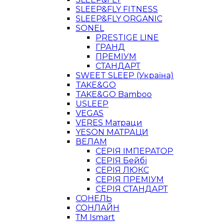
SLEEP&FLY FITNESS
SLEEP&FLY ORGANIC
SONEL
PRESTIGE LINE
ГРАНД
ПРЕМІУМ
СТАНДАРТ
SWEET SLEEP (Україна)
TAKE&GO
TAKE&GO Bamboo
USLEEP
VEGAS
VERES Матраци
YESON МАТРАЦИ
ВЕЛАМ
СЕРІЯ ІМПЕРАТОР
СЕРІЯ Бейбі
СЕРІЯ ЛЮКС
СЕРІЯ ПРЕМІУМ
СЕРІЯ СТАНДАРТ
СОНЕЛЬ
СОНЛАЙН
ТМ Ismart