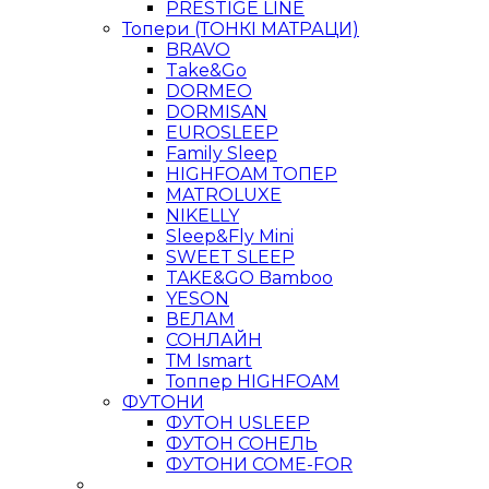
PRESTIGE LINE
Топери (ТОНКІ МАТРАЦИ)
BRAVO
Take&Go
DORMEO
DORMISAN
EUROSLEEP
Family Sleep
HIGHFOAM ТОПЕР
MATROLUXE
NIKELLY
Sleep&Fly Mini
SWEET SLEEP
TAKE&GO Bamboo
YESON
ВЕЛАМ
СОНЛАЙН
ТМ Ismart
Топпер HIGHFOAM
ФУТОНИ
ФУТОН USLEEP
ФУТОН СОНЕЛЬ
ФУТОНИ COME-FOR