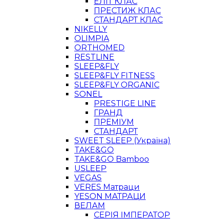
ЕЛІТ КЛАС
ПРЕСТИЖ КЛАС
СТАНДАРТ КЛАС
NIKELLY
OLIMPIA
ORTHOMED
RESTLINE
SLEEP&FLY
SLEEP&FLY FITNESS
SLEEP&FLY ORGANIC
SONEL
PRESTIGE LINE
ГРАНД
ПРЕМІУМ
СТАНДАРТ
SWEET SLEEP (Україна)
TAKE&GO
TAKE&GO Bamboo
USLEEP
VEGAS
VERES Матраци
YESON МАТРАЦИ
ВЕЛАМ
СЕРІЯ ІМПЕРАТОР