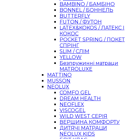
BAMBINO / БАМБІНО
BONNEL / БОННЕЛЬ
BUTTERFLY
FUTON / ФУТОН
LATEX&KOKOS / ЛАТЕКС І
КОКОС
POCKET SPRING / ПОКЕТ
СПРІНГ
SLIM / СЛІМ
YELLOW
Безпружинні матраци
MATROLUXE
MATTINO
MUSSON
NEOLUX
COMFO GEL
DREAM HEALTH
NEOFLEX
VISCOGEL
WILD WEST СЕРІЯ
ВЕРШИНА КОМФОРТУ
ДИТЯЧІ МАТРАЦИ
NEOLUX KIDS