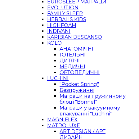
EUROSLEEP МАТРАЦИ
EVOLUTION
FAMILY SLEEP
HERBALIS KIDS
HIGHFOAM
INDIVANI
KARIBIAN DESCANSO
KOLO
АНАТОМІЧНІ
ГОТЕЛЬНІ
ДИТЯЧІ
МЕДИЧНІ
ОРТОПЕДИЧНІ
LUCHINI
"Pocket Spring"
Безпружинні
Матраци на пружинному
блоці "Bonnel"
Матраци у вакуумному
впакуванні "Luchini"
MAGNIFLEX
MATROLUXE
ART DESIGN / АРТ
ДИЗАЙН