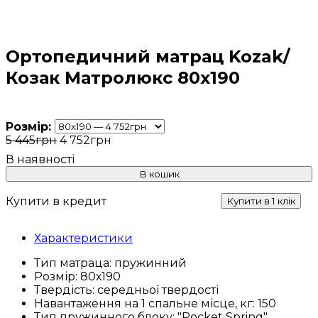
Ортопедичний матрац Kozak/
Козак Матролюкс 80х190
Розмір:
5 445
грн
4 752
грн
В кошик
Купити в кредит
Купити в 1 клік
Характеристики
Тип матраца:
пружинний
Розмір:
80х190
Твердість:
середньої твердості
Навантаження на 1 спальне місце, кг:
150
Тип пружинного блоку:
"Pocket Spring"