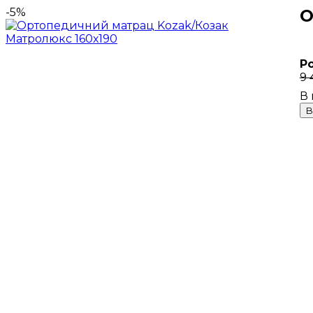
-5%
О
Р
9 
В