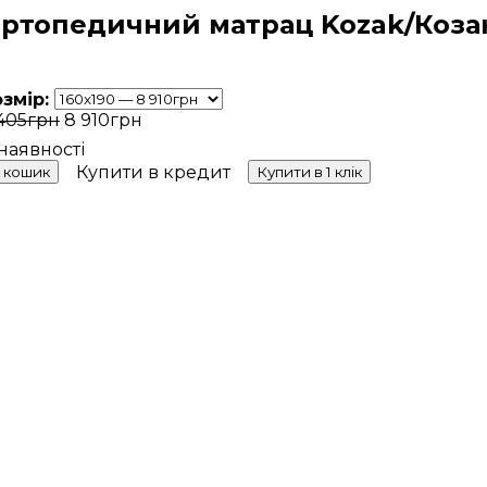
ртопедичний матрац Kozak/Коза
озмір:
405
грн
8 910
грн
Купити в кредит
 кошик
Купити в 1 клік