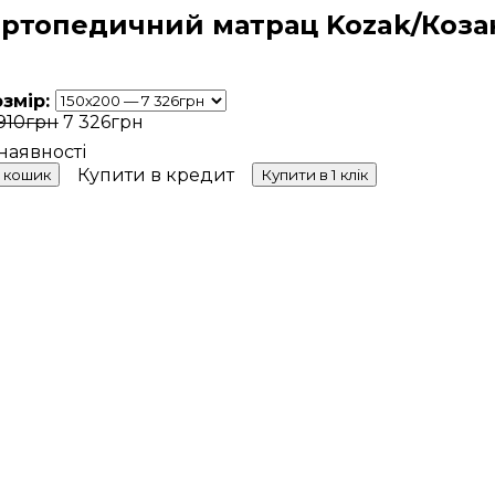
ртопедичний матрац Kozak/Коза
озмір:
910
грн
7 326
грн
Купити в кредит
 кошик
Купити в 1 клік