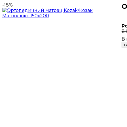
-18%
О
Р
8 
В