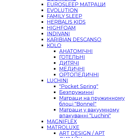
EUROSLEEP МАТРАЦИ
EVOLUTION
FAMILY SLEEP
HERBALIS KIDS
HIGHFOAM
INDIVANI
KARIBIAN DESCANSO
KOLO
АНАТОМІЧНІ
ГОТЕЛЬНІ
ДИТЯЧІ
МЕДИЧНІ
ОРТОПЕДИЧНІ
LUCHINI
"Pocket Spring"
Безпружинні
Матраци на пружинному
блоці "Bonnel"
Матраци у вакуумному
впакуванні "Luchini"
MAGNIFLEX
MATROLUXE
ART DESIGN / АРТ