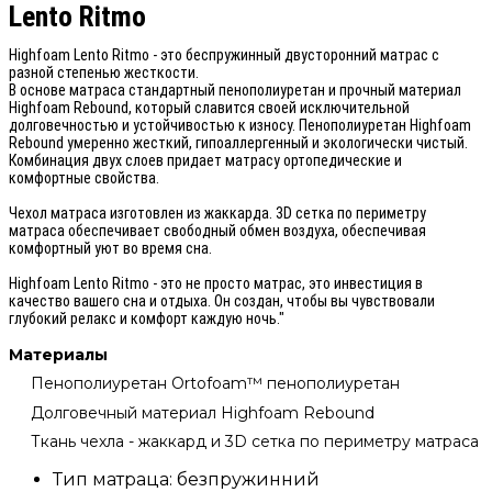
Lento Ritmo
Highfoam Lento Ritmo - это беспружинный двусторонний матрас с
разной степенью жесткости.
В основе матраса стандартный пенополиуретан и прочный материал
Highfoam Rebound, который славится своей исключительной
долговечностью и устойчивостью к износу. Пенополиуретан Highfoam
Rebound умеренно жесткий, гипоаллергенный и экологически чистый.
Комбинация двух слоев придает матрасу ортопедические и
комфортные свойства.
Чехол матраса изготовлен из жаккарда. 3D сетка по периметру
матраса обеспечивает свободный обмен воздуха, обеспечивая
комфортный уют во время сна.
Highfoam Lento Ritmo - это не просто матрас, это инвестиция в
качество вашего сна и отдыха. Он создан, чтобы вы чувствовали
глубокий релакс и комфорт каждую ночь."
Материалы
Пенополиуретан Ortofoam™ пенополиуретан
Долговечный материал Highfoam Rebound
Ткань чехла - жаккард и 3D сетка по периметру матраса
Тип матраца:
безпружинний