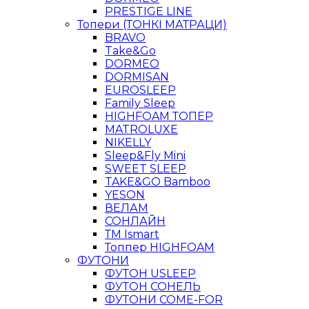
PRESTIGE LINE
Топери (ТОНКІ МАТРАЦИ)
BRAVO
Take&Go
DORMEO
DORMISAN
EUROSLEEP
Family Sleep
HIGHFOAM ТОПЕР
MATROLUXE
NIKELLY
Sleep&Fly Mini
SWEET SLEEP
TAKE&GO Bamboo
YESON
ВЕЛАМ
СОНЛАЙН
ТМ Ismart
Топпер HIGHFOAM
ФУТОНИ
ФУТОН USLEEP
ФУТОН СОНЕЛЬ
ФУТОНИ COME-FOR