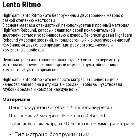
Lento Ritmo
Highfoam Lento Ritmo - это беспружинный двусторонний матрас с
разной степенью жесткости.
В основе матраса стандартный пенополиуретан и прочный материал
Highfoam Rebound, который славится своей исключительной
долговечностью и устойчивостью к износу. Пенополиуретан Highfoam
Rebound умеренно жесткий, гипоаллергенный и экологически чистый.
Комбинация двух слоев придает матрасу ортопедические и
комфортные свойства.
Чехол матраса изготовлен из жаккарда. 3D сетка по периметру
матраса обеспечивает свободный обмен воздуха, обеспечивая
комфортный уют во время сна.
Highfoam Lento Ritmo - это не просто матрас, это инвестиция в
качество вашего сна и отдыха. Он создан, чтобы вы чувствовали
глубокий релакс и комфорт каждую ночь."
Материалы
Пенополиуретан Ortofoam™ пенополиуретан
Долговечный материал Highfoam Rebound
Ткань чехла - жаккард и 3D сетка по периметру матраса
Тип матраца:
безпружинний