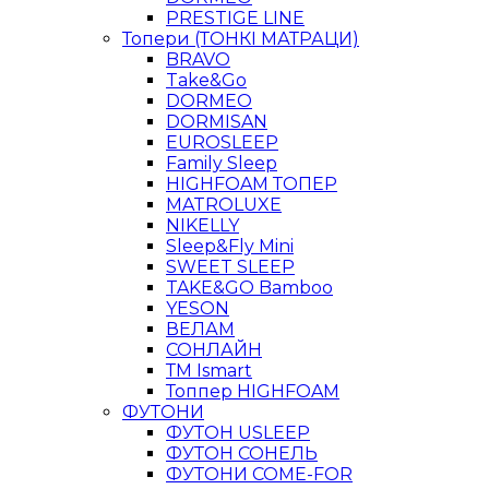
PRESTIGE LINE
Топери (ТОНКІ МАТРАЦИ)
BRAVO
Take&Go
DORMEO
DORMISAN
EUROSLEEP
Family Sleep
HIGHFOAM ТОПЕР
MATROLUXE
NIKELLY
Sleep&Fly Mini
SWEET SLEEP
TAKE&GO Bamboo
YESON
ВЕЛАМ
СОНЛАЙН
ТМ Ismart
Топпер HIGHFOAM
ФУТОНИ
ФУТОН USLEEP
ФУТОН СОНЕЛЬ
ФУТОНИ COME-FOR