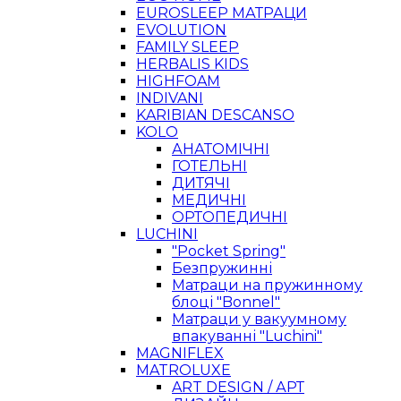
EUROSLEEP МАТРАЦИ
EVOLUTION
FAMILY SLEEP
HERBALIS KIDS
HIGHFOAM
INDIVANI
KARIBIAN DESCANSO
KOLO
АНАТОМІЧНІ
ГОТЕЛЬНІ
ДИТЯЧІ
МЕДИЧНІ
ОРТОПЕДИЧНІ
LUCHINI
"Pocket Spring"
Безпружинні
Матраци на пружинному
блоці "Bonnel"
Матраци у вакуумному
впакуванні "Luchini"
MAGNIFLEX
MATROLUXE
ART DESIGN / АРТ