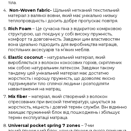
тіла.
Non-Woven fabric-
Щільний нетканий текстильний
матеріал з валяної вовни, який має унікально низьку
теплопровідність і досить добре пропускає повітря.
Rich Foam
– Це сучасна піна з відкритою комірковою
структурою, що поєднує у собі високу пружність,
комфорт та довговічність. Завдяки цим властивостям
вона ідеально підходить для виробництва матраців,
постільних аксесуарів та мʼяких меблів.
Elastic coconut
– натуральний матеріал, який
виробляється з волокон кокосових горіхів, скріплених
між собою натуральним латексом. Завдяки такому
тандему цей унікальний матеріал має достатню
жорсткість і хорошу пружність, що дозволяє якісно
підтримувати тіло сплячої людини і розподіляти
навантаження на матрац.
Mix fiber
– матеріал, який створений з волокон
спресованих при високій температурі, цінується за
жорсткість, міцність і довгий термін служби. Він відмінно
захищає пружинний блок від пошкоджень і збільшує
термін експлуатації матраца.
Universal pocket spring 7 zones
– 7-ми
зоний пружинний блок, кожна пружина якого поміщена