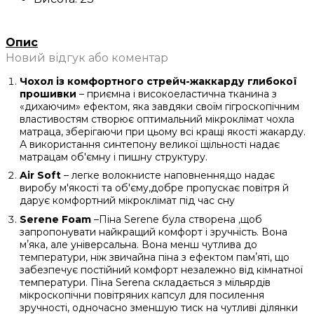
Опис
Новий відгук або коментар
Чохол із комфортного стрейч-жаккарду глибокої
прошивки
– приємна і високоеластична тканина з
«дихаючим» ефектом, яка завдяки своїм гігроскопічним
властивостям створює оптимальний мікроклімат чохла
матраца, зберігаючи при цьому всі кращі якості жакарду.
А використання синтепону великої щільності надає
матрацам об'ємну і пишну структуру.
Air Soft
– легке волокнисте наповнення,що надає
виробу м'якості та об'єму,добре пропускає повітря й
дарує комфортний мікроклімат під час сну
Serene Foam
–Піна Serene була створена ,щоб
запропонувати найкращий комфорт і зручність. Вона
мʼяка, але універсальна. Вона менш чутлива до
температури, ніж звичайна піна з ефектом памʼяті, що
забезпечує постійний комфорт незалежно від кімнатної
температури. Піна Serena складається з мільярдів
мікроскопічни повітряних капсул для посилення
зручності, одночасно зменшую тиск на чутливі ділянки