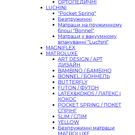
ОРТОПЕДИЧНІ
LUCHINI
"Pocket Spring"
Безпружинні
Матраци на пружинному
блоці "Bonnel"
Матраци у вакуумному
впакуванні "Luchini"
MAGNIFLEX
MATROLUXE
ART DESIGN / АРТ
ДИЗАЙН
BAMBINO / БАМБІНО
BONNEL / БОННЕЛЬ
BUTTERFLY
FUTON / ФУТОН
LATEX&KOKOS / ЛАТЕКС І
КОКОС
POCKET SPRING / ПОКЕТ
СПРІНГ
SLIM / СЛІМ
YELLOW
Безпружинні матраци
MATROLUXE