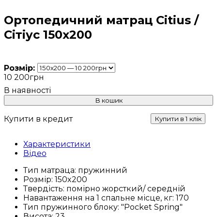
Ортопедичний матрац Citius /
Сітіус 150х200
Розмір:
10 200
грн
В кошик
Купити в кредит
Купити в 1 клік
Характеристики
Відео
Тип матраца:
пружинний
Розмір:
150x200
Твердість:
помірно жорсткий/ середній
Навантаження на 1 спальне місце, кг:
170
Тип пружинного блоку:
"Pocket Spring"
Висота:
23