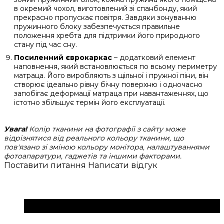
в окремий чохол, виготовлений зі спанбонду, який
прекрасно пропускає повітря. Завдяки зонуванню
пружинного блоку забезпечується правильне
положення хребта для підтримки його природного
стану під час сну.
Посиленний єврокаркас
– додатковий елемент
наповнення, який встановлюється по всьому периметру
матраца. Його виробляють з щільної і пружної піни, він
створює ідеально рівну бічну поверхню і одночасно
запобігає деформації матраца при навантаженнях, що
істотно збільшує термін його експлуатації.
Увага!
Колір тканини на фотографії з сайту може
відрізнятися від реального кольору тканини, що
пов'язано зі зміною кольору монітора, налаштуваннями
фотоапаратури, гаджетів та іншими факторами.
Поставити питання
Написати відгук