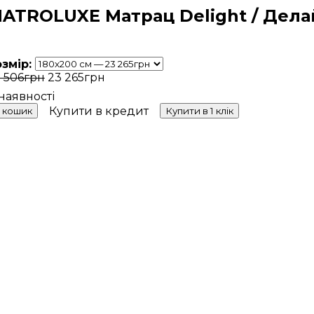
ATROLUXE Матрац Delight / Дела
озмір:
 506
грн
23 265
грн
Купити в кредит
 кошик
Купити в 1 клік