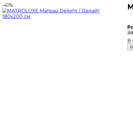
-41%
M
Р
39
В