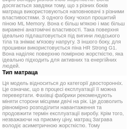
досягається завдяки тому, що з різних боків
матраца використовуються наповнювачі з різними
властивостями. З одного боку чохол прошитий
піною ML Memory. Вона є більш м'якою і має більш
виражені анатомічні властивості. Така поверхня
ідеально підлаштовується під вигини людського
тіла та знімає м'язову напругу. З іншого боку, для
прошивки використовується піна HR Strong G1.
Вона наділяє поверхню помірною жорсткістю, яка
ідеально підходить для активних та енергійних
людей.
Тип матраца
Ця модель відноситься до категорії двосторонніх.
Це означає, що в процесі експлуатації її можна
перевертати. Фахівці фабрики рекомендують
міняти сторони місцями двічі на рік. Це дозволить
рівномірно розподілити навантаження та
продовжити термін експлуатації виробу. Крім того,
незважаючи на приємну ціну, матрац Заграва
володіє асиметричною жорсткістю. Тому