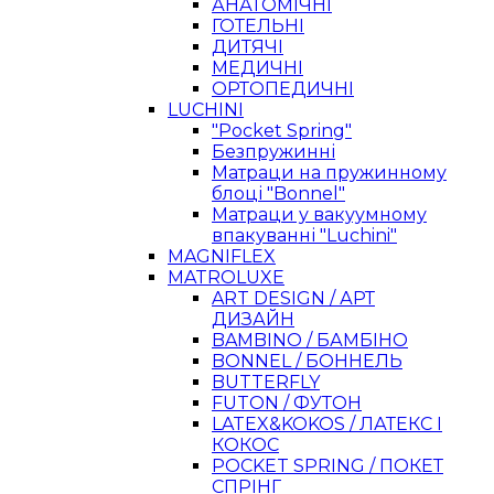
АНАТОМІЧНІ
ГОТЕЛЬНІ
ДИТЯЧІ
МЕДИЧНІ
ОРТОПЕДИЧНІ
LUCHINI
"Pocket Spring"
Безпружинні
Матраци на пружинному
блоці "Bonnel"
Матраци у вакуумному
впакуванні "Luchini"
MAGNIFLEX
MATROLUXE
ART DESIGN / АРТ
ДИЗАЙН
BAMBINO / БАМБІНО
BONNEL / БОННЕЛЬ
BUTTERFLY
FUTON / ФУТОН
LATEX&KOKOS / ЛАТЕКС І
КОКОС
POCKET SPRING / ПОКЕТ
СПРІНГ