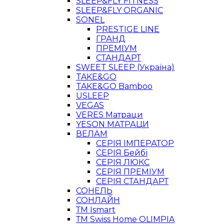
SLEEP&FLY FITNESS
SLEEP&FLY ORGANIC
SONEL
PRESTIGE LINE
ГРАНД
ПРЕМІУМ
СТАНДАРТ
SWEET SLEEP (Україна)
TAKE&GO
TAKE&GO Bamboo
USLEEP
VEGAS
VERES Матраци
YESON МАТРАЦИ
ВЕЛАМ
СЕРІЯ ІМПЕРАТОР
СЕРІЯ Бейбі
СЕРІЯ ЛЮКС
СЕРІЯ ПРЕМІУМ
СЕРІЯ СТАНДАРТ
СОНЕЛЬ
СОНЛАЙН
ТМ Ismart
ТМ Swiss Home OLIMPIA