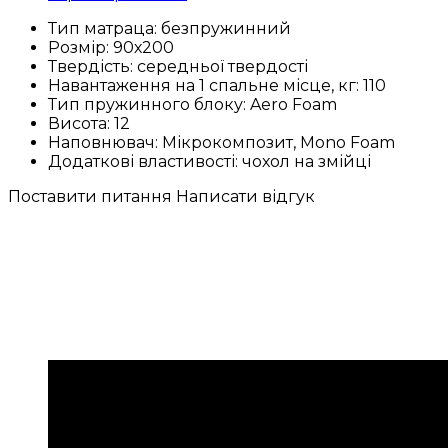
Тип матраца:
безпружинний
Розмір:
90х200
Твердість:
середньої твердості
Навантаження на 1 спальне місце, кг:
110
Тип пружинного блоку:
Aero Foam
Висота:
12
Наповнювач:
Мікрокомпозит, Mono Foam
Додаткові властивості:
чохол на змійці
Поставити питання
Написати відгук