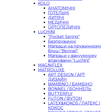
KOLO
АНАТОМІЧНІ
ГОТЕЛЬНІ
ДИТЯЧІ
МЕДИЧНІ
ОРТОПЕДИЧНІ
LUCHINI
"Pocket Spring"
Безпружинні
Матраци на пружинному
блоці "Bonnel"
Матраци у вакуумному
впакуванні "Luchini"
MAGNIFLEX
MATROLUXE
ART DESIGN / АРТ
ДИЗАЙН
BAMBINO / БАМБІНО
BONNEL / БОННЕЛЬ
BUTTERFLY
FUTON / ФУТОН
LATEX&KOKOS / ЛАТЕКС І
КОКОС