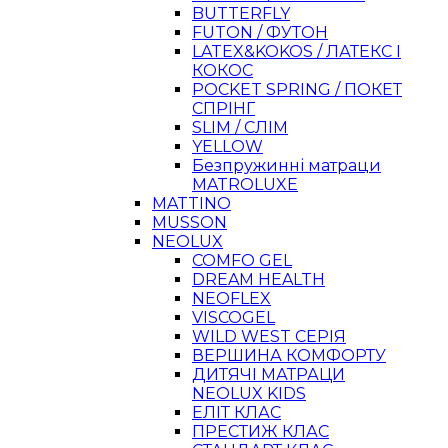
BUTTERFLY
FUTON / ФУТОН
LATEX&KOKOS / ЛАТЕКС І
КОКОС
POCKET SPRING / ПОКЕТ
СПРІНГ
SLIM / СЛІМ
YELLOW
Безпружинні матраци
MATROLUXE
MATTINO
MUSSON
NEOLUX
COMFO GEL
DREAM HEALTH
NEOFLEX
VISCOGEL
WILD WEST СЕРІЯ
ВЕРШИНА КОМФОРТУ
ДИТЯЧІ МАТРАЦИ
NEOLUX KIDS
ЕЛІТ КЛАС
ПРЕСТИЖ КЛАС