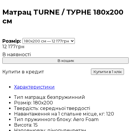
Матрац TURNE / ТУРНЕ 180х200
см
Розмір:
12 177
грн
В кошик
Купити в кредит
Купити в 1 клік
Характеристики
Тип матраца:
безпружинний
Розмір:
180х200
Твердість:
середньої твердості
Навантаження на 1 спальне місце, кг:
120
Тип пружинного блоку:
Aero Foam
Висота:
15
Наповнювач:
пінопулеуретан