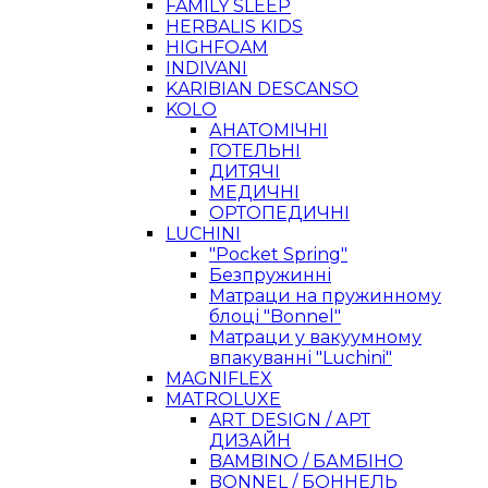
FAMILY SLEEP
HERBALIS KIDS
HIGHFOAM
INDIVANI
KARIBIAN DESCANSO
KOLO
АНАТОМІЧНІ
ГОТЕЛЬНІ
ДИТЯЧІ
МЕДИЧНІ
ОРТОПЕДИЧНІ
LUCHINI
"Pocket Spring"
Безпружинні
Матраци на пружинному
блоці "Bonnel"
Матраци у вакуумному
впакуванні "Luchini"
MAGNIFLEX
MATROLUXE
ART DESIGN / АРТ
ДИЗАЙН
BAMBINO / БАМБІНО
BONNEL / БОННЕЛЬ