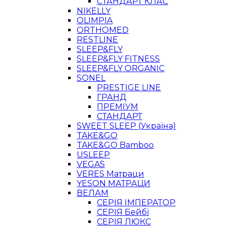
СТАНДАРТ КЛАС
NIKELLY
OLIMPIA
ORTHOMED
RESTLINE
SLEEP&FLY
SLEEP&FLY FITNESS
SLEEP&FLY ORGANIC
SONEL
PRESTIGE LINE
ГРАНД
ПРЕМІУМ
СТАНДАРТ
SWEET SLEEP (Україна)
TAKE&GO
TAKE&GO Bamboo
USLEEP
VEGAS
VERES Матраци
YESON МАТРАЦИ
ВЕЛАМ
СЕРІЯ ІМПЕРАТОР
СЕРІЯ Бейбі
СЕРІЯ ЛЮКС