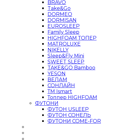
BRAVO
Take&Go
DORMEO
DORMISAN
EUROSLEEP
Family Sleep
HIGHFOAM ТОПЕР
MATROLUXE
NIKELLY
Sleep&Fly Mini
SWEET SLEEP
TAKE&GO Bamboo
YESON
ВЕЛАМ
СОНЛАЙН
ТМ Ismart
Топпер HIGHFOAM
ФУТОНИ
ФУТОН USLEEP
ФУТОН СОНЕЛЬ
ФУТОНИ COME-FOR