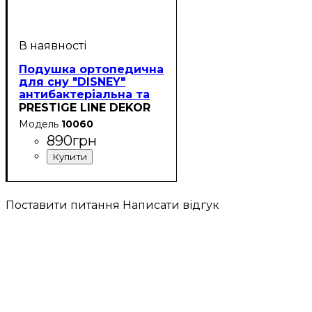
Подушка ортопедична
для сну "DISNEY"
антибактеріальна та
протигрибкова із
PRESTIGE LINE DEKOR
соєвого волокна
10060
(висота 9-12 см)
890
грн
Поставити питання
Написати відгук