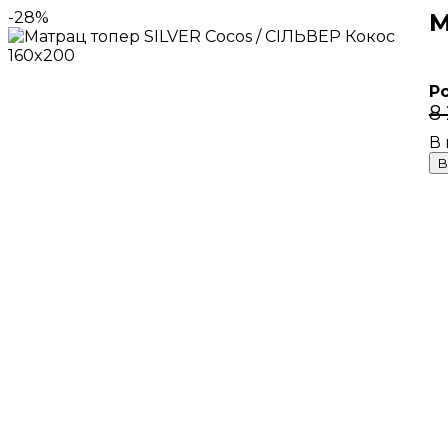
-28%
М
Р
8
В