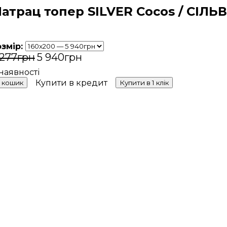
атрац топер SILVER Cocos / СІЛЬ
озмір:
 277
грн
5 940
грн
Купити в кредит
 кошик
Купити в 1 клік