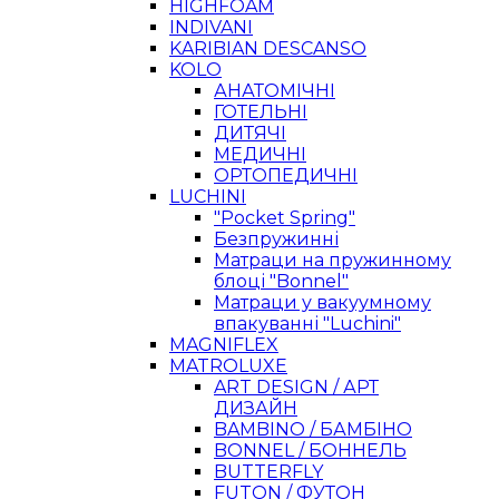
HIGHFOAM
INDIVANI
KARIBIAN DESCANSO
KOLO
АНАТОМІЧНІ
ГОТЕЛЬНІ
ДИТЯЧІ
МЕДИЧНІ
ОРТОПЕДИЧНІ
LUCHINI
"Pocket Spring"
Безпружинні
Матраци на пружинному
блоці "Bonnel"
Матраци у вакуумному
впакуванні "Luchini"
MAGNIFLEX
MATROLUXE
ART DESIGN / АРТ
ДИЗАЙН
BAMBINO / БАМБІНО
BONNEL / БОННЕЛЬ
BUTTERFLY
FUTON / ФУТОН