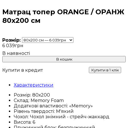
Матрац топер ORANGE / ОРАНЖ
80х200 см
Розмір:
6 039
грн
В кошик
Купити в кредит
Купити в 1 клік
Характеристики
Розмір:
80х200
Склад:
Memory Foam
Додаткові властивості:
«Memory»
Рівень твердості:
М'який
Чохол:
Чохол знімний - стрейч-жаккард
Висота:
6
Пружинний блок:
безпружинний