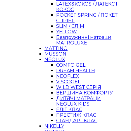
LATEX&KOKOS / ЛАТЕКС І
КОКОС
POCKET SPRING / ПОКЕТ
СПРІНГ
SLIM / СЛІМ
YELLOW
Безпружинні матраци
MATROLUXE
MATTINO
MUSSON
NEOLUX
COMFO GEL
DREAM HEALTH
NEOFLEX
VISCOGEL
WILD WEST СЕРІЯ
ВЕРШИНА КОМФОРТУ
ДИТЯЧІ МАТРАЦИ
NEOLUX KIDS
ЕЛІТ КЛАС
ПРЕСТИЖ КЛАС
СТАНДАРТ КЛАС
NIKELLY