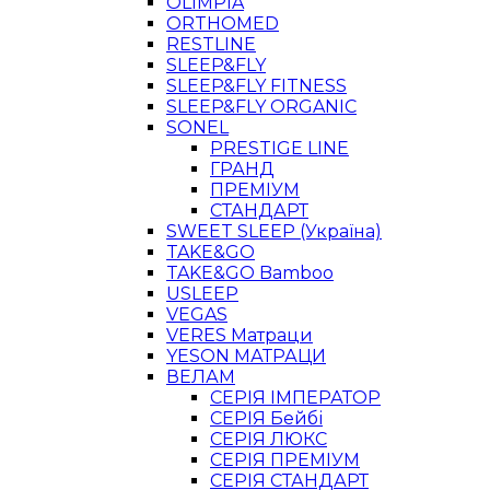
OLIMPIA
ORTHOMED
RESTLINE
SLEEP&FLY
SLEEP&FLY FITNESS
SLEEP&FLY ORGANIC
SONEL
PRESTIGE LINE
ГРАНД
ПРЕМІУМ
СТАНДАРТ
SWEET SLEEP (Україна)
TAKE&GO
TAKE&GO Bamboo
USLEEP
VEGAS
VERES Матраци
YESON МАТРАЦИ
ВЕЛАМ
СЕРІЯ ІМПЕРАТОР
СЕРІЯ Бейбі
СЕРІЯ ЛЮКС
СЕРІЯ ПРЕМІУМ
СЕРІЯ СТАНДАРТ