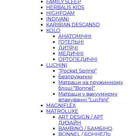
FAMILY SLEEP
HERBALIS KIDS
HIGHFOAM
INDIVANI
KARIBIAN DESCANSO
KOLO
АНАТОМІЧНІ
ГОТЕЛЬНІ
ДИТЯЧІ
МЕДИЧНІ
ОРТОПЕДИЧНІ
LUCHINI
"Pocket Spring"
Безпружинні
Матраци на пружинному
блоці "Bonnel"
Матраци у вакуумному
впакуванні "Luchini"
MAGNIFLEX
MATROLUXE
ART DESIGN / АРТ
ДИЗАЙН
BAMBINO / БАМБІНО
BONNEL / БОННЕЛЬ