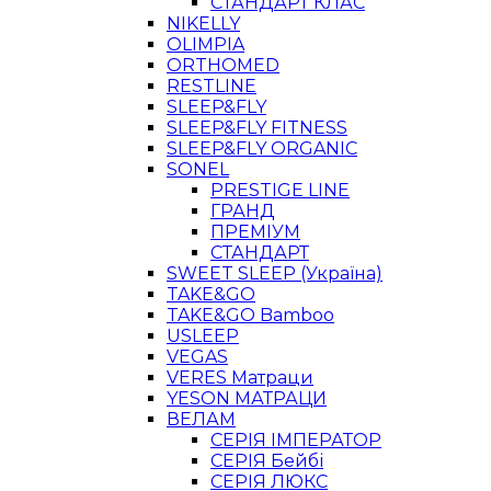
СТАНДАРТ КЛАС
NIKELLY
OLIMPIA
ORTHOMED
RESTLINE
SLEEP&FLY
SLEEP&FLY FITNESS
SLEEP&FLY ORGANIC
SONEL
PRESTIGE LINE
ГРАНД
ПРЕМІУМ
СТАНДАРТ
SWEET SLEEP (Україна)
TAKE&GO
TAKE&GO Bamboo
USLEEP
VEGAS
VERES Матраци
YESON МАТРАЦИ
ВЕЛАМ
СЕРІЯ ІМПЕРАТОР
СЕРІЯ Бейбі
СЕРІЯ ЛЮКС