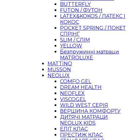
BUTTERFLY
FUTON / ФУТОН
LATEX&KOKOS / ЛАТЕКС І
КОКОС
POCKET SPRING / ПОКЕТ
СПРІНГ
SLIM / СЛІМ
YELLOW
Безпружинні матраци
MATROLUXE
MATTINO
MUSSON
NEOLUX
COMFO GEL
DREAM HEALTH
NEOFLEX
VISCOGEL
WILD WEST СЕРІЯ
ВЕРШИНА КОМФОРТУ
ДИТЯЧІ МАТРАЦИ
NEOLUX KIDS
ЕЛІТ КЛАС
ПРЕСТИЖ КЛАС