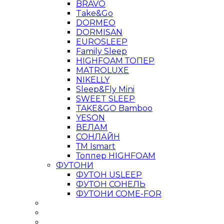
BRAVO
Take&Go
DORMEO
DORMISAN
EUROSLEEP
Family Sleep
HIGHFOAM ТОПЕР
MATROLUXE
NIKELLY
Sleep&Fly Mini
SWEET SLEEP
TAKE&GO Bamboo
YESON
ВЕЛАМ
СОНЛАЙН
ТМ Ismart
Топпер HIGHFOAM
ФУТОНИ
ФУТОН USLEEP
ФУТОН СОНЕЛЬ
ФУТОНИ COME-FOR