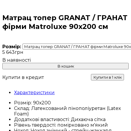
Матрац топер GRANAT / ГРАНАТ
фірми Matroluxe 90x200 cм
Розмір:
5 643
грн
В кошик
Купити в кредит
Купити в 1 клік
Характеристики
Розмір:
90х200
Склад:
Латексований пінополіуретан (Latex
Foam)
Додаткові властивості:
Дихаюча сітка
Рівень твердості:
помірковано м'який
Чохол:
Чохол знімний - стрейч-жаккард