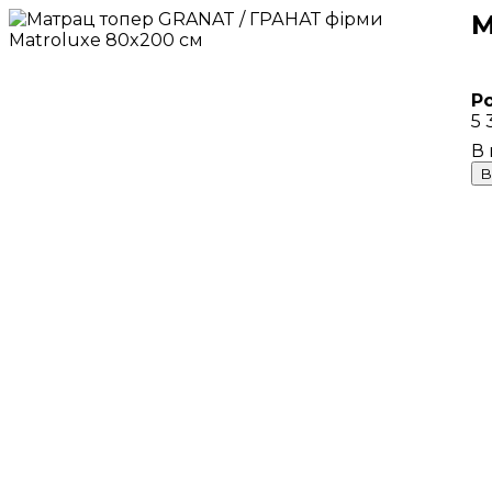
М
Р
5 
В