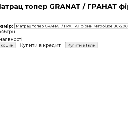
атрац топер GRANAT / ГРАНАТ фі
озмір:
346
грн
Купити в кредит
 кошик
Купити в 1 клік