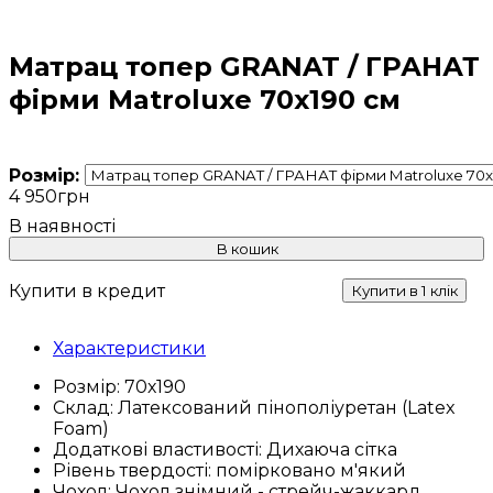
Матрац топер GRANAT / ГРАНАТ
фірми Matroluxe 70x190 cм
Розмір:
4 950
грн
В кошик
Купити в кредит
Купити в 1 клік
Характеристики
Розмір:
70х190
Склад:
Латексований пінополіуретан (Latex
Foam)
Додаткові властивості:
Дихаюча сітка
Рівень твердості:
помірковано м'який
Чохол:
Чохол знімний - стрейч-жаккард