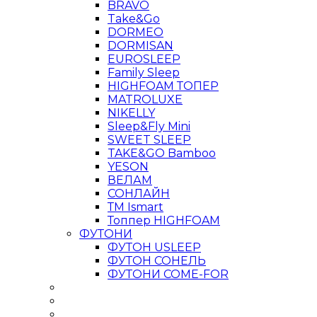
BRAVO
Take&Go
DORMEO
DORMISAN
EUROSLEEP
Family Sleep
HIGHFOAM ТОПЕР
MATROLUXE
NIKELLY
Sleep&Fly Mini
SWEET SLEEP
TAKE&GO Bamboo
YESON
ВЕЛАМ
СОНЛАЙН
ТМ Ismart
Топпер HIGHFOAM
ФУТОНИ
ФУТОН USLEEP
ФУТОН СОНЕЛЬ
ФУТОНИ COME-FOR