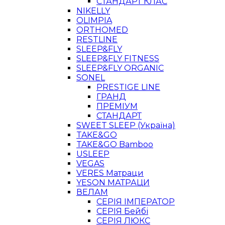
СТАНДАРТ КЛАС
NIKELLY
OLIMPIA
ORTHOMED
RESTLINE
SLEEP&FLY
SLEEP&FLY FITNESS
SLEEP&FLY ORGANIC
SONEL
PRESTIGE LINE
ГРАНД
ПРЕМІУМ
СТАНДАРТ
SWEET SLEEP (Україна)
TAKE&GO
TAKE&GO Bamboo
USLEEP
VEGAS
VERES Матраци
YESON МАТРАЦИ
ВЕЛАМ
СЕРІЯ ІМПЕРАТОР
СЕРІЯ Бейбі
СЕРІЯ ЛЮКС