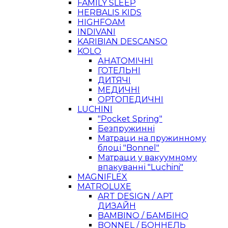
FAMILY SLEEP
HERBALIS KIDS
HIGHFOAM
INDIVANI
KARIBIAN DESCANSO
KOLO
АНАТОМІЧНІ
ГОТЕЛЬНІ
ДИТЯЧІ
МЕДИЧНІ
ОРТОПЕДИЧНІ
LUCHINI
"Pocket Spring"
Безпружинні
Матраци на пружинному
блоці "Bonnel"
Матраци у вакуумному
впакуванні "Luchini"
MAGNIFLEX
MATROLUXE
ART DESIGN / АРТ
ДИЗАЙН
BAMBINO / БАМБІНО
BONNEL / БОННЕЛЬ