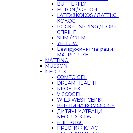
BUTTERFLY
FUTON / ФУТОН
LATEX&KOKOS / ЛАТЕКС І
КОКОС
POCKET SPRING / ПОКЕТ
СПРІНГ
SLIM / СЛІМ
YELLOW
Безпружинні матраци
MATROLUXE
MATTINO
MUSSON
NEOLUX
COMFO GEL
DREAM HEALTH
NEOFLEX
VISCOGEL
WILD WEST СЕРІЯ
ВЕРШИНА КОМФОРТУ
ДИТЯЧІ МАТРАЦИ
NEOLUX KIDS
ЕЛІТ КЛАС
ПРЕСТИЖ КЛАС