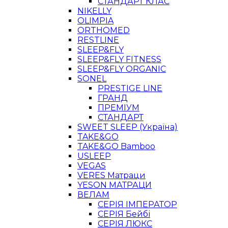
СТАНДАРТ КЛАС
NIKELLY
OLIMPIA
ORTHOMED
RESTLINE
SLEEP&FLY
SLEEP&FLY FITNESS
SLEEP&FLY ORGANIC
SONEL
PRESTIGE LINE
ГРАНД
ПРЕМІУМ
СТАНДАРТ
SWEET SLEEP (Україна)
TAKE&GO
TAKE&GO Bamboo
USLEEP
VEGAS
VERES Матраци
YESON МАТРАЦИ
ВЕЛАМ
СЕРІЯ ІМПЕРАТОР
СЕРІЯ Бейбі
СЕРІЯ ЛЮКС