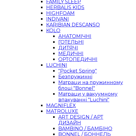
FAMILY SLEEP
HERBALIS KIDS
HIGHFOAM
INDIVANI
KARIBIAN DESCANSO
KOLO
АНАТОМІЧНІ
ГОТЕЛЬНІ
ДИТЯЧІ
МЕДИЧНІ
ОРТОПЕДИЧНІ
LUCHINI
"Pocket Spring"
Безпружинні
Матраци на пружинному
блоці "Bonnel"
Матраци у вакуумному
впакуванні "Luchini"
MAGNIFLEX
MATROLUXE
ART DESIGN / АРТ
ДИЗАЙН
BAMBINO / БАМБІНО
BONNEL / БОННЕЛЬ