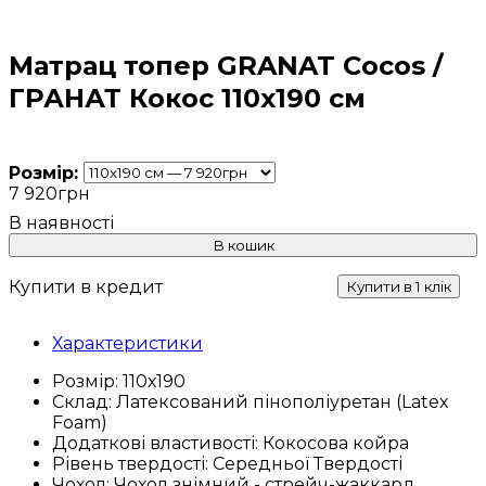
Матрац топер GRANAT Cocos /
ГРАНАТ Кокос 110x190 см
Розмір:
7 920
грн
В кошик
Купити в кредит
Купити в 1 клік
Характеристики
Розмір:
110х190
Склад:
Латексований пінополіуретан (Latex
Foam)
Додаткові властивості:
Кокосова койра
Рівень твердості:
Середньої Твердості
Чохол:
Чохол знімний - стрейч-жаккард