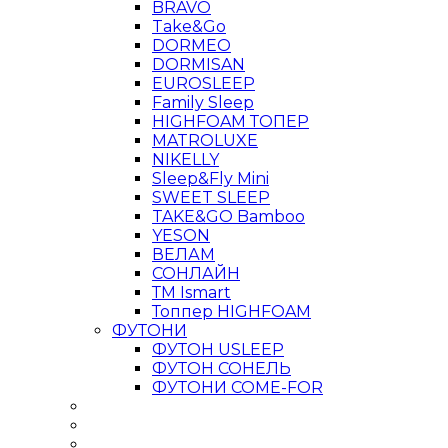
BRAVO
Take&Go
DORMEO
DORMISAN
EUROSLEEP
Family Sleep
HIGHFOAM ТОПЕР
MATROLUXE
NIKELLY
Sleep&Fly Mini
SWEET SLEEP
TAKE&GO Bamboo
YESON
ВЕЛАМ
СОНЛАЙН
ТМ Ismart
Топпер HIGHFOAM
ФУТОНИ
ФУТОН USLEEP
ФУТОН СОНЕЛЬ
ФУТОНИ COME-FOR