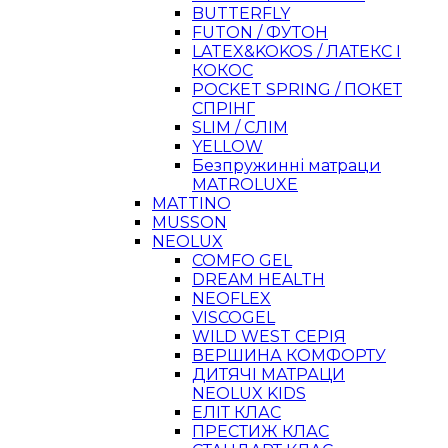
BUTTERFLY
FUTON / ФУТОН
LATEX&KOKOS / ЛАТЕКС І
КОКОС
POCKET SPRING / ПОКЕТ
СПРІНГ
SLIM / СЛІМ
YELLOW
Безпружинні матраци
MATROLUXE
MATTINO
MUSSON
NEOLUX
COMFO GEL
DREAM HEALTH
NEOFLEX
VISCOGEL
WILD WEST СЕРІЯ
ВЕРШИНА КОМФОРТУ
ДИТЯЧІ МАТРАЦИ
NEOLUX KIDS
ЕЛІТ КЛАС
ПРЕСТИЖ КЛАС