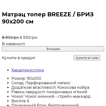
Матрац топер BREEZE / БРИЗ
90х200 см
8 910
грн
6 930
грн
В кошик
Купити в кредит
Купити в 1 клік
Характеристики
Розмір:
90х200
Склад:
Перфорований латекс
Додаткові властивості:
Кокосова койра
Рівень твердості:
помірковано м'який
Чохол:
Чохол знімний - стрейч-жаккард
Висота:
6
Пружинний блок:
безпружинний