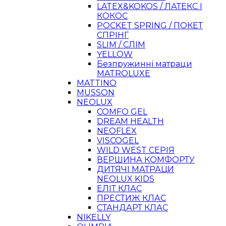
LATEX&KOKOS / ЛАТЕКС І
КОКОС
POCKET SPRING / ПОКЕТ
СПРІНГ
SLIM / СЛІМ
YELLOW
Безпружинні матраци
MATROLUXE
MATTINO
MUSSON
NEOLUX
COMFO GEL
DREAM HEALTH
NEOFLEX
VISCOGEL
WILD WEST СЕРІЯ
ВЕРШИНА КОМФОРТУ
ДИТЯЧІ МАТРАЦИ
NEOLUX KIDS
ЕЛІТ КЛАС
ПРЕСТИЖ КЛАС
СТАНДАРТ КЛАС
NIKELLY