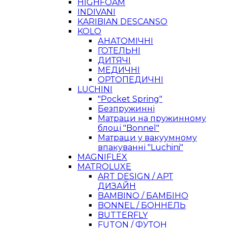
HIGHFOAM
INDIVANI
KARIBIAN DESCANSO
KOLO
АНАТОМІЧНІ
ГОТЕЛЬНІ
ДИТЯЧІ
МЕДИЧНІ
ОРТОПЕДИЧНІ
LUCHINI
"Pocket Spring"
Безпружинні
Матраци на пружинному
блоці "Bonnel"
Матраци у вакуумному
впакуванні "Luchini"
MAGNIFLEX
MATROLUXE
ART DESIGN / АРТ
ДИЗАЙН
BAMBINO / БАМБІНО
BONNEL / БОННЕЛЬ
BUTTERFLY
FUTON / ФУТОН