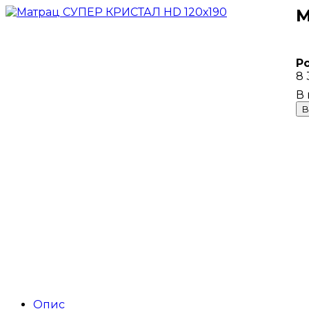
М
Р
8 
В
Опис