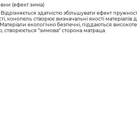
овни (ефект зима)
ідрізняється здатністю збільшувати ефект пружності
і, конопель створює визначальні якості матеріалів 
у. Матеріали екологічно безпечні, піддаються висок
, створюється "зимова" сторона матраца.