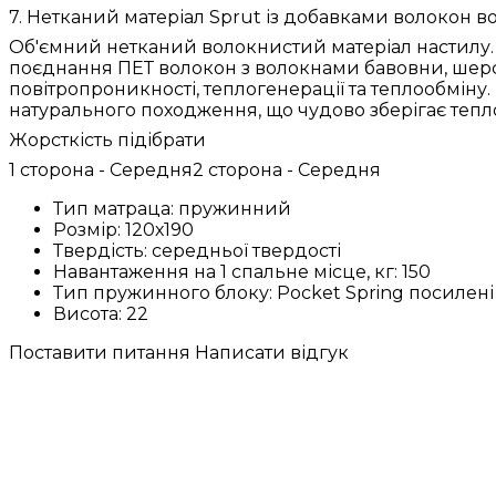
7. Нетканий матеріал Sprut із добавками волокон в
Об'ємний нетканий волокнистий матеріал настилу. В
поєднання ПЕТ волокон з волокнами бавовни, шерст
повітропроникності, теплогенерації та теплообмін
натурального походження, що чудово зберігає тепло
Жорсткість підібрати
1 сторона - Середня2 сторона - Середня
Тип матраца:
пружинний
Розмір:
120х190
Твердість:
середньої твердості
Навантаження на 1 спальне місце, кг:
150
Тип пружинного блоку:
Pocket Spring посилені
Висота:
22
Поставити питання
Написати відгук