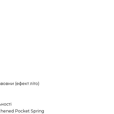
вовни (ефект літо)
ності
hened Pocket Spring