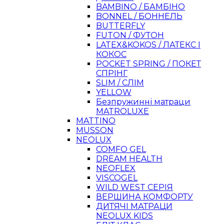
BAMBINO / БАМБІНО
BONNEL / БОННЕЛЬ
BUTTERFLY
FUTON / ФУТОН
LATEX&KOKOS / ЛАТЕКС І
КОКОС
POCKET SPRING / ПОКЕТ
СПРІНГ
SLIM / СЛІМ
YELLOW
Безпружинні матраци
MATROLUXE
MATTINO
MUSSON
NEOLUX
COMFO GEL
DREAM HEALTH
NEOFLEX
VISCOGEL
WILD WEST СЕРІЯ
ВЕРШИНА КОМФОРТУ
ДИТЯЧІ МАТРАЦИ
NEOLUX KIDS