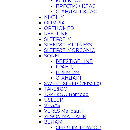
ЕЛІТ КЛАС
ПРЕСТИЖ КЛАС
СТАНДАРТ КЛАС
NIKELLY
OLIMPIA
ORTHOMED
RESTLINE
SLEEP&FLY
SLEEP&FLY FITNESS
SLEEP&FLY ORGANIC
SONEL
PRESTIGE LINE
ГРАНД
ПРЕМІУМ
СТАНДАРТ
SWEET SLEEP (Україна)
TAKE&GO
TAKE&GO Bamboo
USLEEP
VEGAS
VERES Матраци
YESON МАТРАЦИ
ВЕЛАМ
СЕРІЯ ІМПЕРАТОР