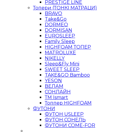
PRESTIGE LINE
Топери (ТОНКІ МАТРАЦИ)
BRAVO
Take&Go
DORMEO
DORMISAN
EUROSLEEP
Family Sleep
HIGHFOAM ТОПЕР
MATROLUXE
NIKELLY
Sleep&Fly Mini
SWEET SLEEP
TAKE&GO Bamboo
YESON
ВЕЛАМ
СОНЛАЙН
ТМ Ismart
Топпер HIGHFOAM
ФУТОНИ
ФУТОН USLEEP
ФУТОН СОНЕЛЬ
ФУТОНИ COME-FOR