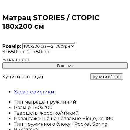
Матрац STORIES / СТОРІС
180x200 см
Розмір:
31 680
грн
21 780
грн
В кошик
Купити в кредит
Купити в 1 клік
Характеристики
Тип матраца:
пружинний
Розмір:
180х200
Твердість:
жорстко/м'який
Навантаження на 1 спальне місце, кг:
180
Тип пружинного блоку:
"Pocket Spring"
Висота:
27