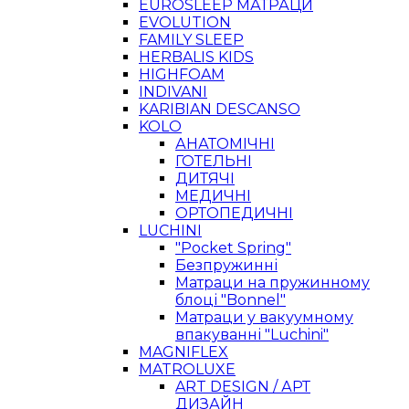
EUROSLEEP МАТРАЦИ
EVOLUTION
FAMILY SLEEP
HERBALIS KIDS
HIGHFOAM
INDIVANI
KARIBIAN DESCANSO
KOLO
АНАТОМІЧНІ
ГОТЕЛЬНІ
ДИТЯЧІ
МЕДИЧНІ
ОРТОПЕДИЧНІ
LUCHINI
"Pocket Spring"
Безпружинні
Матраци на пружинному
блоці "Bonnel"
Матраци у вакуумному
впакуванні "Luchini"
MAGNIFLEX
MATROLUXE
ART DESIGN / АРТ
ДИЗАЙН