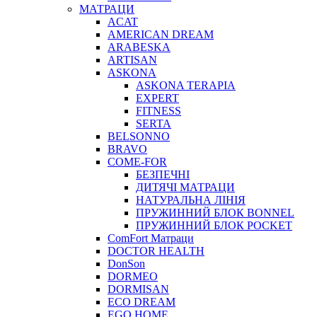
МАТРАЦИ
ACAT
AMERICAN DREAM
ARABESKA
ARTISAN
ASKONA
ASKONA TERAPIA
EXPERT
FITNESS
SERTA
BELSONNO
BRAVO
COME-FOR
БЕЗПЕЧНІ
ДИТЯЧІ МАТРАЦИ
НАТУРАЛЬНА ЛІНІЯ
ПРУЖИННИЙ БЛОК BONNEL
ПРУЖИННИЙ БЛОК POCKET
ComFort Матраци
DOCTOR HEALTH
DonSon
DORMEO
DORMISAN
ECO DREAM
EGO HOME