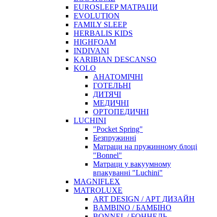
EUROSLEEP МАТРАЦИ
EVOLUTION
FAMILY SLEEP
HERBALIS KIDS
HIGHFOAM
INDIVANI
KARIBIAN DESCANSO
KOLO
АНАТОМІЧНІ
ГОТЕЛЬНІ
ДИТЯЧІ
МЕДИЧНІ
ОРТОПЕДИЧНІ
LUCHINI
"Pocket Spring"
Безпружинні
Матраци на пружинному блоці
"Bonnel"
Матраци у вакуумному
впакуванні "Luchini"
MAGNIFLEX
MATROLUXE
ART DESIGN / АРТ ДИЗАЙН
BAMBINO / БАМБІНО
BONNEL / БОННЕЛЬ