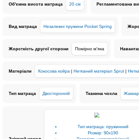
Об'ємна висота матраца
20 см
Регламентована ви
Вид матраца
Незалежні пружини Pocket Spring
Жорс
Жорсткість другої сторони
Помірно м'яка
Навантаж
Матеріали
Кокосова койра
|
Нетканий матеріал Sprut
|
Нетка
Тип матраца
Двосторонній
Тканина чохла
Жаккар
Тип матраца:
пружинний
Розмір:
90x190
Знімний чохол
Твердість:
жорстко/м'який