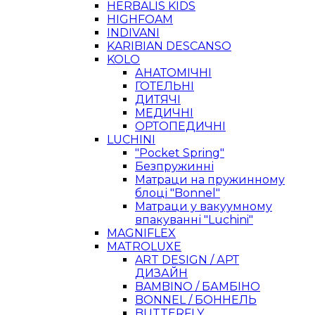
HERBALIS KIDS
HIGHFOAM
INDIVANI
KARIBIAN DESCANSO
KOLO
АНАТОМІЧНІ
ГОТЕЛЬНІ
ДИТЯЧІ
МЕДИЧНІ
ОРТОПЕДИЧНІ
LUCHINI
"Pocket Spring"
Безпружинні
Матраци на пружинному
блоці "Bonnel"
Матраци у вакуумному
впакуванні "Luchini"
MAGNIFLEX
MATROLUXE
ART DESIGN / АРТ
ДИЗАЙН
BAMBINO / БАМБІНО
BONNEL / БОННЕЛЬ
BUTTERFLY