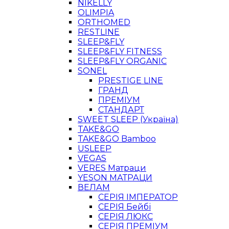
NIKELLY
OLIMPIA
ORTHOMED
RESTLINE
SLEEP&FLY
SLEEP&FLY FITNESS
SLEEP&FLY ORGANIC
SONEL
PRESTIGE LINE
ГРАНД
ПРЕМІУМ
СТАНДАРТ
SWEET SLEEP (Україна)
TAKE&GO
TAKE&GO Bamboo
USLEEP
VEGAS
VERES Матраци
YESON МАТРАЦИ
ВЕЛАМ
СЕРІЯ ІМПЕРАТОР
СЕРІЯ Бейбі
СЕРІЯ ЛЮКС
СЕРІЯ ПРЕМІУМ