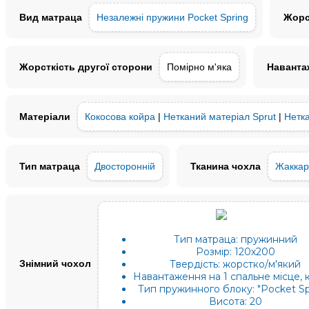
Вид матраца
Незалежні пружини Pocket Spring
Жорс
Жорсткість другої сторони
Помірно м'яка
Навантаж
Матеріали
Кокосова койра
|
Нетканий матеріал Sprut
|
Нетка
Тип матраца
Двосторонній
Тканина чохла
Жаккар
Тип матраца:
пружинний
Розмір:
120х200
Знімний чохол
Твердість:
жорстко/м'який
Навантаження на 1 спальне місце, к
Тип пружинного блоку:
"Pocket Sp
Висота:
20