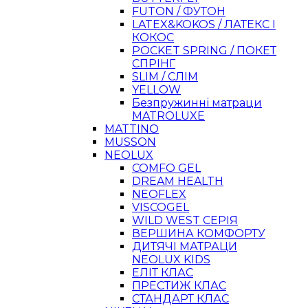
FUTON / ФУТОН
LATEX&KOKOS / ЛАТЕКС І
КОКОС
POCKET SPRING / ПОКЕТ
СПРІНГ
SLIM / СЛІМ
YELLOW
Безпружинні матраци
MATROLUXE
MATTINO
MUSSON
NEOLUX
COMFO GEL
DREAM HEALTH
NEOFLEX
VISCOGEL
WILD WEST СЕРІЯ
ВЕРШИНА КОМФОРТУ
ДИТЯЧІ МАТРАЦИ
NEOLUX KIDS
ЕЛІТ КЛАС
ПРЕСТИЖ КЛАС
СТАНДАРТ КЛАС