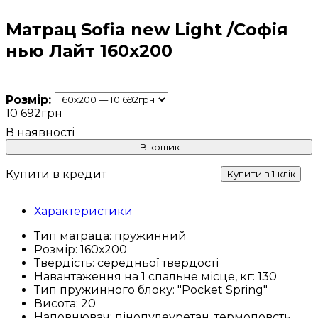
Матрац Sofia new Light /Софія
нью Лайт 160х200
Розмір:
10 692
грн
В кошик
Купити в кредит
Купити в 1 клік
Характеристики
Тип матраца:
пружинний
Розмір:
160х200
Твердість:
середньої твердості
Навантаження на 1 спальне місце, кг:
130
Тип пружинного блоку:
"Pocket Spring"
Висота:
20
Наповнювач:
пінопулеуретан, термоповсть,