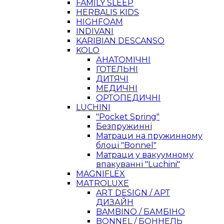
FAMILY SLEEP
HERBALIS KIDS
HIGHFOAM
INDIVANI
KARIBIAN DESCANSO
KOLO
АНАТОМІЧНІ
ГОТЕЛЬНІ
ДИТЯЧІ
МЕДИЧНІ
ОРТОПЕДИЧНІ
LUCHINI
"Pocket Spring"
Безпружинні
Матраци на пружинному
блоці "Bonnel"
Матраци у вакуумному
впакуванні "Luchini"
MAGNIFLEX
MATROLUXE
ART DESIGN / АРТ
ДИЗАЙН
BAMBINO / БАМБІНО
BONNEL / БОННЕЛЬ