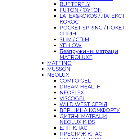
BUTTERFLY
FUTON / ФУТОН
LATEX&KOKOS / ЛАТЕКС І
КОКОС
POCKET SPRING / ПОКЕТ
СПРІНГ
SLIM / СЛІМ
YELLOW
Безпружинні матраци
MATROLUXE
MATTINO
MUSSON
NEOLUX
COMFO GEL
DREAM HEALTH
NEOFLEX
VISCOGEL
WILD WEST СЕРІЯ
ВЕРШИНА КОМФОРТУ
ДИТЯЧІ МАТРАЦИ
NEOLUX KIDS
ЕЛІТ КЛАС
ПРЕСТИЖ КЛАС