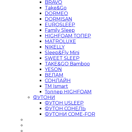
BRAVO
Take&Go
DORMEO
DORMISAN
EUROSLEEP
Family Sleep
HIGHFOAM ТОПЕР
MATROLUXE
NIKELLY
Sleep&Fly Mini
SWEET SLEEP
TAKE&GO Bamboo
YESON
ВЕЛАМ
СОНЛАЙН
ТМ Ismart
Топпер HIGHFOAM
ФУТОНИ
ФУТОН USLEEP
ФУТОН СОНЕЛЬ
ФУТОНИ COME-FOR