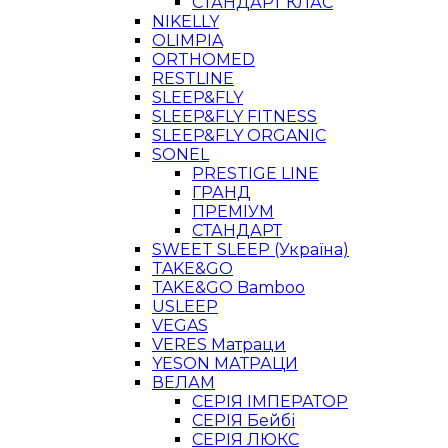
СТАНДАРТ КЛАС
NIKELLY
OLIMPIA
ORTHOMED
RESTLINE
SLEEP&FLY
SLEEP&FLY FITNESS
SLEEP&FLY ORGANIC
SONEL
PRESTIGE LINE
ГРАНД
ПРЕМІУМ
СТАНДАРТ
SWEET SLEEP (Україна)
TAKE&GO
TAKE&GO Bamboo
USLEEP
VEGAS
VERES Матраци
YESON МАТРАЦИ
ВЕЛАМ
СЕРІЯ ІМПЕРАТОР
СЕРІЯ Бейбі
СЕРІЯ ЛЮКС