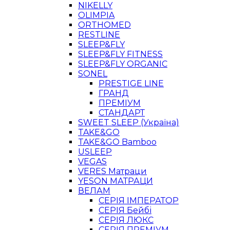
NIKELLY
OLIMPIA
ORTHOMED
RESTLINE
SLEEP&FLY
SLEEP&FLY FITNESS
SLEEP&FLY ORGANIC
SONEL
PRESTIGE LINE
ГРАНД
ПРЕМІУМ
СТАНДАРТ
SWEET SLEEP (Україна)
TAKE&GO
TAKE&GO Bamboo
USLEEP
VEGAS
VERES Матраци
YESON МАТРАЦИ
ВЕЛАМ
СЕРІЯ ІМПЕРАТОР
СЕРІЯ Бейбі
СЕРІЯ ЛЮКС
СЕРІЯ ПРЕМІУМ