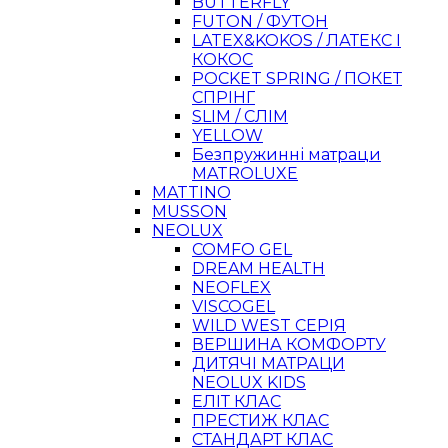
BUTTERFLY
FUTON / ФУТОН
LATEX&KOKOS / ЛАТЕКС І
КОКОС
POCKET SPRING / ПОКЕТ
СПРІНГ
SLIM / СЛІМ
YELLOW
Безпружинні матраци
MATROLUXE
MATTINO
MUSSON
NEOLUX
COMFO GEL
DREAM HEALTH
NEOFLEX
VISCOGEL
WILD WEST СЕРІЯ
ВЕРШИНА КОМФОРТУ
ДИТЯЧІ МАТРАЦИ
NEOLUX KIDS
ЕЛІТ КЛАС
ПРЕСТИЖ КЛАС
СТАНДАРТ КЛАС