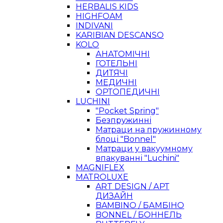
HERBALIS KIDS
HIGHFOAM
INDIVANI
KARIBIAN DESCANSO
KOLO
АНАТОМІЧНІ
ГОТЕЛЬНІ
ДИТЯЧІ
МЕДИЧНІ
ОРТОПЕДИЧНІ
LUCHINI
"Pocket Spring"
Безпружинні
Матраци на пружинному
блоці "Bonnel"
Матраци у вакуумному
впакуванні "Luchini"
MAGNIFLEX
MATROLUXE
ART DESIGN / АРТ
ДИЗАЙН
BAMBINO / БАМБІНО
BONNEL / БОННЕЛЬ