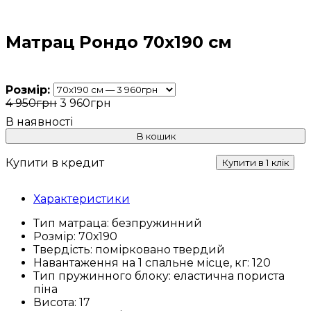
Матрац Рондо 70х190 см
Розмір:
4 950
грн
3 960
грн
В кошик
Купити в кредит
Купити в 1 клік
Характеристики
Тип матраца:
безпружинний
Розмір:
70х190
Твердість:
помірковано твердий
Навантаження на 1 спальне місце, кг:
120
Тип пружинного блоку:
еластична пориста
піна
Висота:
17