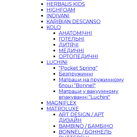
HERBALIS KIDS
HIGHFOAM
INDIVANI
KARIBIAN DESCANSO
KOLO
АНАТОМІЧНІ
ГОТЕЛЬНІ
ДИТЯЧІ
МЕДИЧНІ
ОРТОПЕДИЧНІ
LUCHINI
"Pocket Spring"
Безпружинні
Матраци на пружинному
блоці "Bonnel"
Матраци у вакуумному
впакуванні "Luchini"
MAGNIFLEX
MATROLUXE
ART DESIGN / АРТ
ДИЗАЙН
BAMBINO / БАМБІНО
BONNEL / БОННЕЛЬ