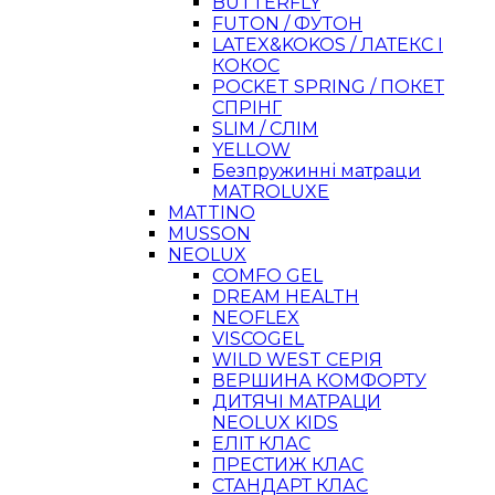
BUTTERFLY
FUTON / ФУТОН
LATEX&KOKOS / ЛАТЕКС І
КОКОС
POCKET SPRING / ПОКЕТ
СПРІНГ
SLIM / СЛІМ
YELLOW
Безпружинні матраци
MATROLUXE
MATTINO
MUSSON
NEOLUX
COMFO GEL
DREAM HEALTH
NEOFLEX
VISCOGEL
WILD WEST СЕРІЯ
ВЕРШИНА КОМФОРТУ
ДИТЯЧІ МАТРАЦИ
NEOLUX KIDS
ЕЛІТ КЛАС
ПРЕСТИЖ КЛАС
СТАНДАРТ КЛАС