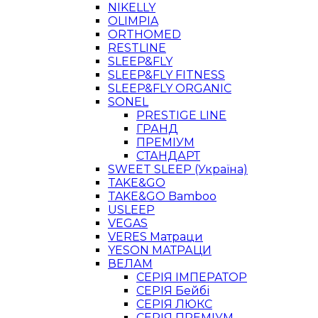
NIKELLY
OLIMPIA
ORTHOMED
RESTLINE
SLEEP&FLY
SLEEP&FLY FITNESS
SLEEP&FLY ORGANIC
SONEL
PRESTIGE LINE
ГРАНД
ПРЕМІУМ
СТАНДАРТ
SWEET SLEEP (Україна)
TAKE&GO
TAKE&GO Bamboo
USLEEP
VEGAS
VERES Матраци
YESON МАТРАЦИ
ВЕЛАМ
СЕРІЯ ІМПЕРАТОР
СЕРІЯ Бейбі
СЕРІЯ ЛЮКС
СЕРІЯ ПРЕМІУМ