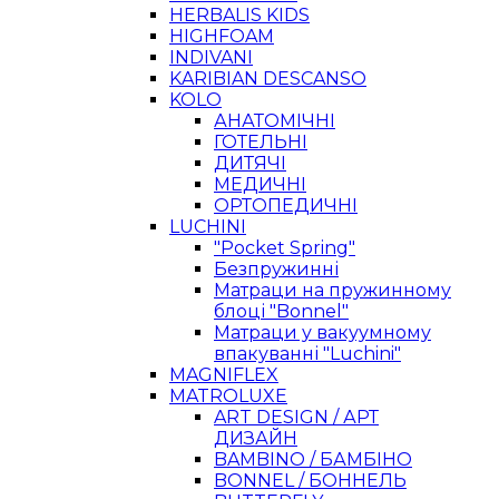
HERBALIS KIDS
HIGHFOAM
INDIVANI
KARIBIAN DESCANSO
KOLO
АНАТОМІЧНІ
ГОТЕЛЬНІ
ДИТЯЧІ
МЕДИЧНІ
ОРТОПЕДИЧНІ
LUCHINI
"Pocket Spring"
Безпружинні
Матраци на пружинному
блоці "Bonnel"
Матраци у вакуумному
впакуванні "Luchini"
MAGNIFLEX
MATROLUXE
ART DESIGN / АРТ
ДИЗАЙН
BAMBINO / БАМБІНО
BONNEL / БОННЕЛЬ