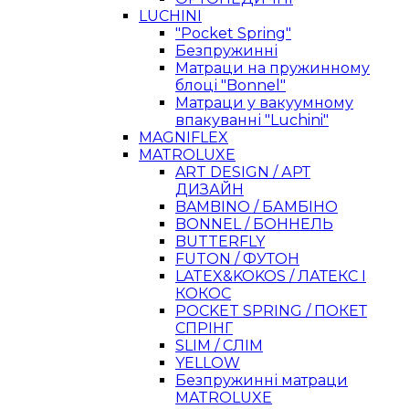
LUCHINI
"Pocket Spring"
Безпружинні
Матраци на пружинному
блоці "Bonnel"
Матраци у вакуумному
впакуванні "Luchini"
MAGNIFLEX
MATROLUXE
ART DESIGN / АРТ
ДИЗАЙН
BAMBINO / БАМБІНО
BONNEL / БОННЕЛЬ
BUTTERFLY
FUTON / ФУТОН
LATEX&KOKOS / ЛАТЕКС І
КОКОС
POCKET SPRING / ПОКЕТ
СПРІНГ
SLIM / СЛІМ
YELLOW
Безпружинні матраци
MATROLUXE