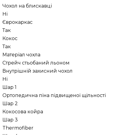
Чохол на блискавці
Ні
Єврокаркас
Так
Кокос
Так
Матеріал чохла
Стрейч стьобаний льоном
Внутрішній захисний чохол
Ні
Шар 1
Ортопедична піна підвищеної щільності
Шар 2
Кокосова койра
Шар 3
Thermofiber