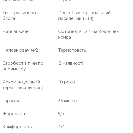
Тип пружинного
Pocket spring зональний
блока
посилений (ШЗ)
Наповнювач
Ортопедична піна,Кокосова
койра
Наповнювач №2
Термоповсть
Євроборт з піни по
В наявності
периметру
Рекомендований
10 років
термін експлуатації
Гарантія
36 місяців
Жорсткість
5/4
Комфортність
4/4