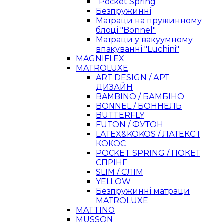
"Pocket Spring"
Безпружинні
Матраци на пружинному
блоці "Bonnel"
Матраци у вакуумному
впакуванні "Luchini"
MAGNIFLEX
MATROLUXE
ART DESIGN / АРТ
ДИЗАЙН
BAMBINO / БАМБІНО
BONNEL / БОННЕЛЬ
BUTTERFLY
FUTON / ФУТОН
LATEX&KOKOS / ЛАТЕКС І
КОКОС
POCKET SPRING / ПОКЕТ
СПРІНГ
SLIM / СЛІМ
YELLOW
Безпружинні матраци
MATROLUXE
MATTINO
MUSSON