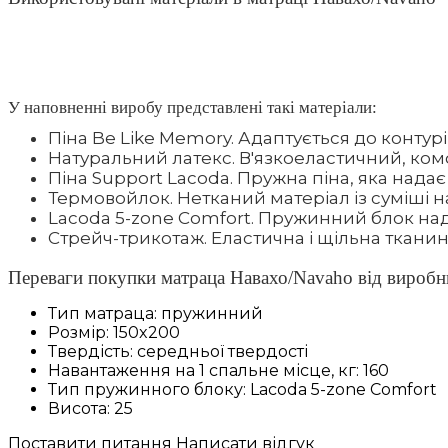
У наповненні виробу представлені такі матеріали:
Піна Be Like Memory. Адаптується до контурів
Натуральний латекс. В'язкоеластичний, комф
Піна Support Lacoda. Пружна піна, яка надає
Термовойлок. Нетканий матеріал із суміші н
Lacoda 5-zone Comfort. Пружинний блок нада
Стрейч-трикотаж. Еластична і щільна тканина
Переваги покупки матраца Навахо/Navaho від виробн
Тип матраца:
пружинний
Розмір:
150x200
Твердість:
середньої твердості
Навантаження на 1 спальне місце, кг:
160
Тип пружинного блоку:
Lacoda 5-zone Comfort
Висота:
25
Поставити питання
Написати відгук