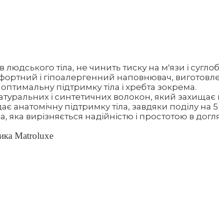
 людського тіла, не чинить тиску на м'язи і суглоб
ортний і гіпоалергенний наповнювач, виготовлени
 оптимальну підтримку тіла і хребта зокрема.
атуральних і синтетичних волокон, який захищає 
є анатомічну підтримку тіла, завдяки поділу на 5
, яка вирізняється надійністю і простотою в догля
ика Matroluxe