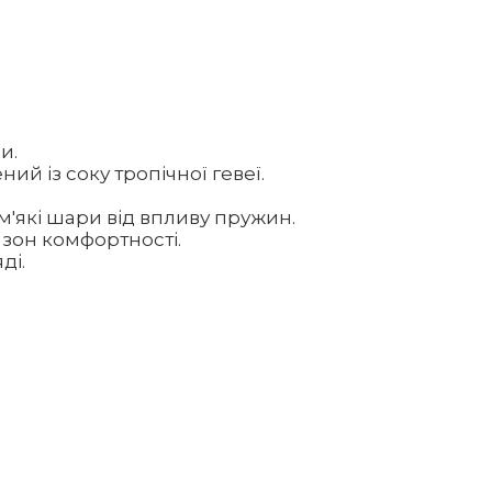
и.
й із соку тропічної гевеї.
м'які шари від впливу пружин.
 зон комфортності.
ді.