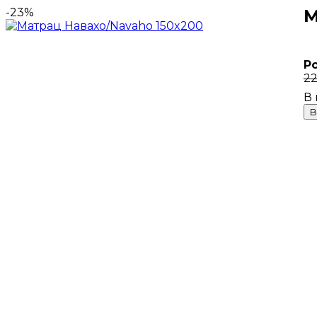
-23%
М
Р
22
В