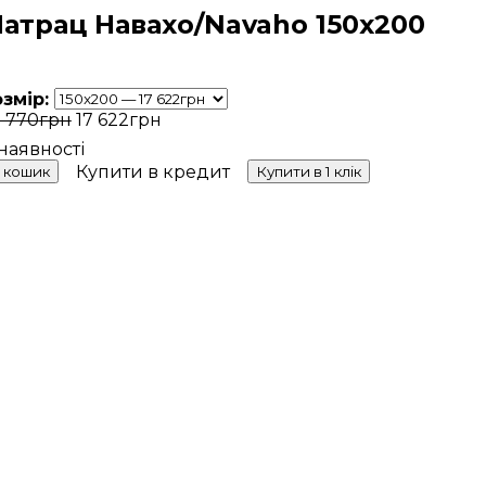
атрац Навахо/Navaho 150x200
озмір:
 770
грн
17 622
грн
Купити в кредит
 кошик
Купити в 1 клік