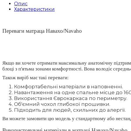
Опис
Характеристики
Переваги матраца Навахо/Navaho
Якщо ви хочете отримати максимальну анатомічну підтримк
блоці з п'ятьма зонами комфортності. Вона володіє середн
Також виріб має такі переваги:
Комфортабельні матеріали в наповненні.
Навантаження на одне спальне місце до 160 
Використання Єврокаркаса по периметру.
Об'ємний чохол глибокої прошивки.
Підходить для людей, схильних до алергії.
Ви можете замовити цю модель у стандартному або нестан
Використовувані матеріали в матраці Навахо/Navaho